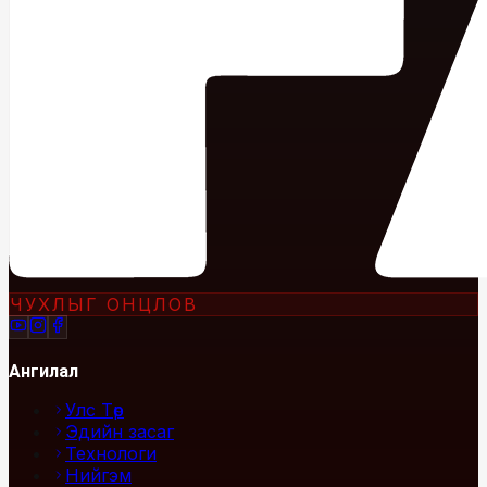
ЧУХЛЫГ ОНЦЛОВ
Ангилал
Улс Төр
Эдийн засаг
Технологи
Нийгэм