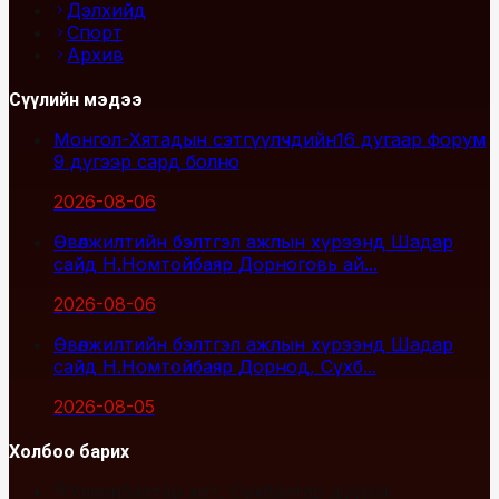
Дэлхийд
Спорт
Архив
Сүүлийн мэдээ
Монгол-Хятадын сэтгүүлчдийн16 дугаар форум
9 дүгээр сард болно
2026-08-06
Өвөлжилтийн бэлтгэл ажлын хүрээнд Шадар
сайд Н.Номтойбаяр Дорноговь ай...
2026-08-06
Өвөлжилтийн бэлтгэл ажлын хүрээнд Шадар
сайд Н.Номтойбаяр Дорнод, Сүхб...
2026-08-05
Холбоо барих
Улаанбаатар хот, Сүхбаатар дүүрэг