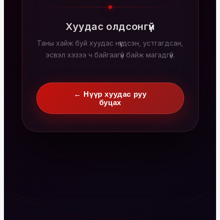
Хуудас олдсонгүй
Таны хайж буй хуудас нүүгдсэн, устгагдсан,
эсвэл хэзээ ч байгаагүй байж магадгүй.
← Нүүр хуудас руу
буцах