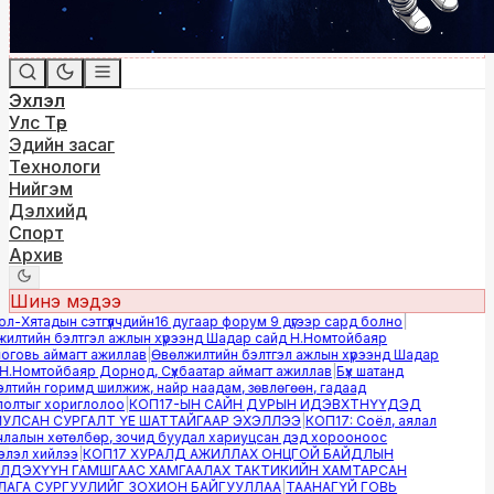
Эхлэл
Улс Төр
Эдийн засаг
Технологи
Нийгэм
Дэлхийд
Спорт
Архив
Шинэ мэдээ
-Хятадын сэтгүүлчдийн16 дугаар форум 9 дүгээр сард болно
|
лтийн бэлтгэл ажлын хүрээнд Шадар сайд Н.Номтойбаяр
овь аймагт ажиллав
|
Өвөлжилтийн бэлтгэл ажлын хүрээнд Шадар
.Номтойбаяр Дорнод, Сүхбаатар аймагт ажиллав
|
Бүх шатанд
тийн горимд шилжиж, найр наадам, зөвлөгөөн, гадаад
лтыг хориглолоо
|
КОП17-ЫН САЙН ДУРЫН ИДЭВХТНҮҮДЭД
ЛСАН СУРГАЛТ ҮЕ ШАТТАЙГААР ЭХЭЛЛЭЭ
|
КОП17: Соёл, аялал
алын хөтөлбөр, зочид буудал хариуцсан дэд хорооноос
эл хийлээ
|
КОП17 ХУРАЛД АЖИЛЛАХ ОНЦГОЙ БАЙДЛЫН
ДЭХҮҮН ГАМШГААС ХАМГААЛАХ ТАКТИКИЙН ХАМТАРСАН
ГА СУРГУУЛИЙГ ЗОХИОН БАЙГУУЛЛАА
|
ТААНАГҮЙ ГОВЬ