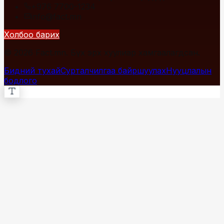
+976 7700-1234
info@fact.mn
Холбоо барих
© 2026 Fact.mn. Бүх эрх хуулиар хамгаалагдсан.
Бидний тухай
Сурталчилгаа байршуулах
Нууцлалын
бодлого