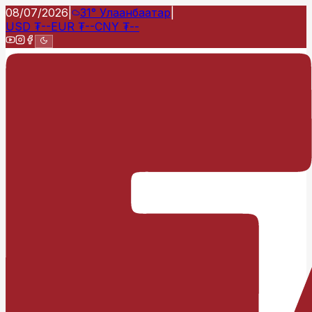
08/07/2026
|
31°
Улаанбаатар
|
USD
₮
--
EUR
₮
--
CNY
₮
--