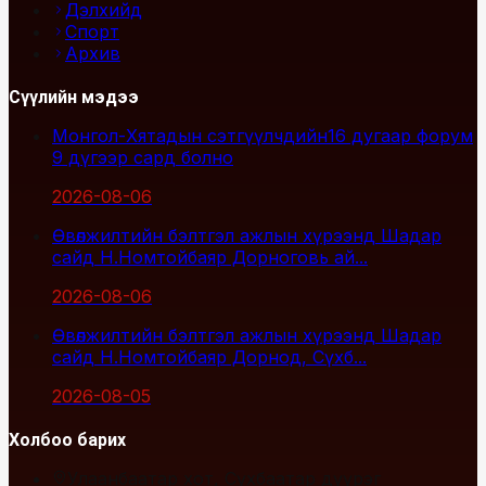
Дэлхийд
Спорт
Архив
Сүүлийн мэдээ
Монгол-Хятадын сэтгүүлчдийн16 дугаар форум
9 дүгээр сард болно
2026-08-06
Өвөлжилтийн бэлтгэл ажлын хүрээнд Шадар
сайд Н.Номтойбаяр Дорноговь ай...
2026-08-06
Өвөлжилтийн бэлтгэл ажлын хүрээнд Шадар
сайд Н.Номтойбаяр Дорнод, Сүхб...
2026-08-05
Холбоо барих
Улаанбаатар хот, Сүхбаатар дүүрэг