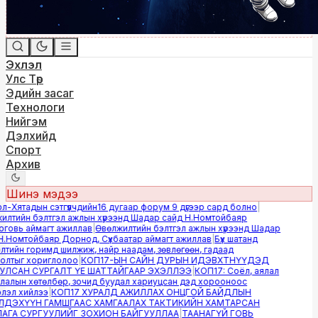
Эхлэл
Улс Төр
Эдийн засаг
Технологи
Нийгэм
Дэлхийд
Спорт
Архив
Шинэ мэдээ
Хятадын сэтгүүлчдийн16 дугаар форум 9 дүгээр сард болно
|
лтийн бэлтгэл ажлын хүрээнд Шадар сайд Н.Номтойбаяр
овь аймагт ажиллав
|
Өвөлжилтийн бэлтгэл ажлын хүрээнд Шадар
.Номтойбаяр Дорнод, Сүхбаатар аймагт ажиллав
|
Бүх шатанд
ийн горимд шилжиж, найр наадам, зөвлөгөөн, гадаад
лтыг хориглолоо
|
КОП17-ЫН САЙН ДУРЫН ИДЭВХТНҮҮДЭД
ЛСАН СУРГАЛТ ҮЕ ШАТТАЙГААР ЭХЭЛЛЭЭ
|
КОП17: Соёл, аялал
алын хөтөлбөр, зочид буудал хариуцсан дэд хорооноос
эл хийлээ
|
КОП17 ХУРАЛД АЖИЛЛАХ ОНЦГОЙ БАЙДЛЫН
ДЭХҮҮН ГАМШГААС ХАМГААЛАХ ТАКТИКИЙН ХАМТАРСАН
ГА СУРГУУЛИЙГ ЗОХИОН БАЙГУУЛЛАА
|
ТААНАГҮЙ ГОВЬ