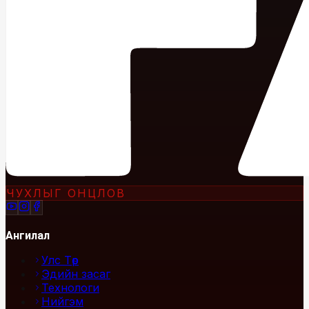
ЧУХЛЫГ ОНЦЛОВ
Ангилал
Улс Төр
Эдийн засаг
Технологи
Нийгэм