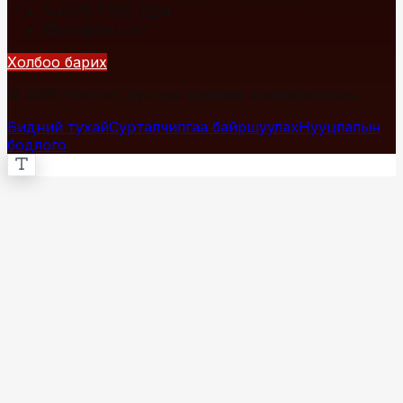
+976 7700-1234
info@fact.mn
Холбоо барих
© 2026 Fact.mn. Бүх эрх хуулиар хамгаалагдсан.
Бидний тухай
Сурталчилгаа байршуулах
Нууцлалын
бодлого