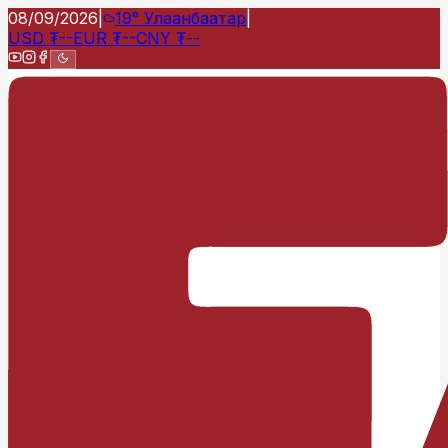
08/09/2026
|
19°
Улаанбаатар
|
USD
₮
--
EUR
₮
--
CNY
₮
--