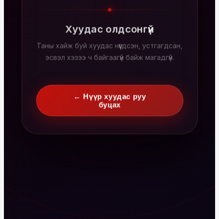
Хуудас олдсонгүй
Таны хайж буй хуудас нүүгдсэн, устгагдсан,
эсвэл хэзээ ч байгаагүй байж магадгүй.
← Нүүр хуудас руу
буцах