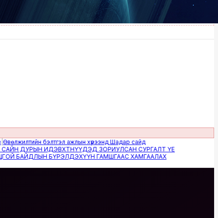
жилтийн бэлтгэл ажлын хүрээнд Шадар сайд
Н ДУРЫН ИДЭВХТНҮҮДЭД ЗОРИУЛСАН СУРГАЛТ ҮЕ
 БАЙДЛЫН БҮРЭЛДЭХҮҮН ГАМШГААС ХАМГААЛАХ