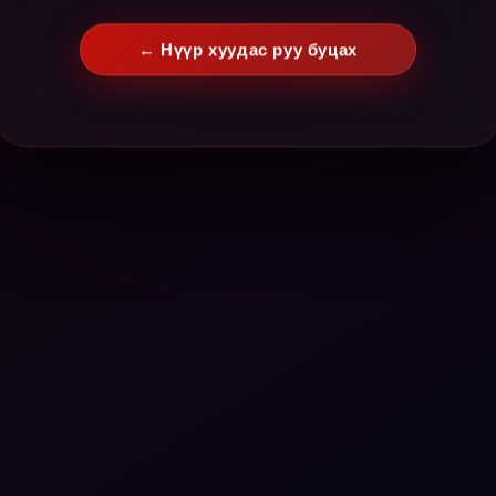
← Нүүр хуудас руу буцах