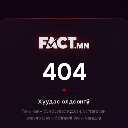
404
Хуудас олдсонгүй
Таны хайж буй хуудас нүүгдсэн, устгагдсан,
эсвэл хэзээ ч байгаагүй байж магадгүй.