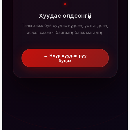
Хуудас олдсонгүй
Таны хайж буй хуудас нүүгдсэн, устгагдсан,
эсвэл хэзээ ч байгаагүй байж магадгүй.
← Нүүр хуудас руу
буцах