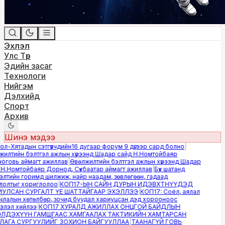
Эхлэл
Улс Төр
Эдийн засаг
Технологи
Нийгэм
Дэлхийд
Спорт
Архив
Шинэ мэдээ
-Хятадын сэтгүүлчдийн16 дугаар форум 9 дүгээр сард болно
|
лтийн бэлтгэл ажлын хүрээнд Шадар сайд Н.Номтойбаяр
овь аймагт ажиллав
|
Өвөлжилтийн бэлтгэл ажлын хүрээнд Шадар
.Номтойбаяр Дорнод, Сүхбаатар аймагт ажиллав
|
Бүх шатанд
тийн горимд шилжиж, найр наадам, зөвлөгөөн, гадаад
лтыг хориглолоо
|
КОП17-ЫН САЙН ДУРЫН ИДЭВХТНҮҮДЭД
ЛСАН СУРГАЛТ ҮЕ ШАТТАЙГААР ЭХЭЛЛЭЭ
|
КОП17: Соёл, аялал
алын хөтөлбөр, зочид буудал хариуцсан дэд хорооноос
эл хийлээ
|
КОП17 ХУРАЛД АЖИЛЛАХ ОНЦГОЙ БАЙДЛЫН
ДЭХҮҮН ГАМШГААС ХАМГААЛАХ ТАКТИКИЙН ХАМТАРСАН
ГА СУРГУУЛИЙГ ЗОХИОН БАЙГУУЛЛАА
|
ТААНАГҮЙ ГОВЬ