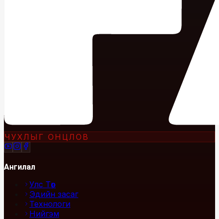
ЧУХЛЫГ ОНЦЛОВ
Ангилал
Улс Төр
Эдийн засаг
Технологи
Нийгэм