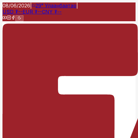
08/06/2026
|
29°
Улаанбаатар
|
USD
₮
--
EUR
₮
--
CNY
₮
--