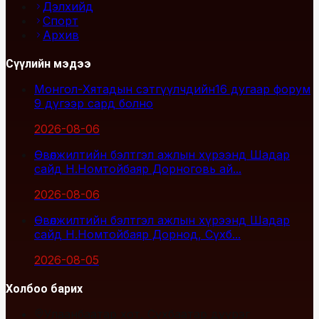
Дэлхийд
Спорт
Архив
Сүүлийн мэдээ
Монгол-Хятадын сэтгүүлчдийн16 дугаар форум
9 дүгээр сард болно
2026-08-06
Өвөлжилтийн бэлтгэл ажлын хүрээнд Шадар
сайд Н.Номтойбаяр Дорноговь ай...
2026-08-06
Өвөлжилтийн бэлтгэл ажлын хүрээнд Шадар
сайд Н.Номтойбаяр Дорнод, Сүхб...
2026-08-05
Холбоо барих
Улаанбаатар хот, Сүхбаатар дүүрэг