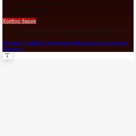
+976 7700-1234
info@fact.mn
Холбоо барих
© 2026 Fact.mn. Бүх эрх хуулиар хамгаалагдсан.
Бидний тухай
Сурталчилгаа байршуулах
Нууцлалын
бодлого