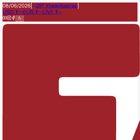
08/06/2026
|
29°
Улаанбаатар
|
USD
₮
--
EUR
₮
--
CNY
₮
--