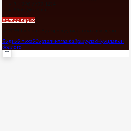
+976 7700-1234
info@fact.mn
Холбоо барих
© 2026 Fact.mn. Бүх эрх хуулиар хамгаалагдсан.
Бидний тухай
Сурталчилгаа байршуулах
Нууцлалын
бодлого