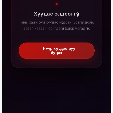
Хуудас олдсонгүй
Таны хайж буй хуудас нүүгдсэн, устгагдсан,
эсвэл хэзээ ч байгаагүй байж магадгүй.
← Нүүр хуудас руу
буцах