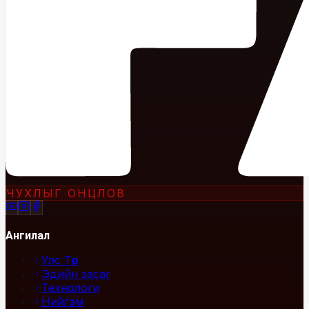
ЧУХЛЫГ ОНЦЛОВ
Ангилал
Улс Төр
Эдийн засаг
Технологи
Нийгэм