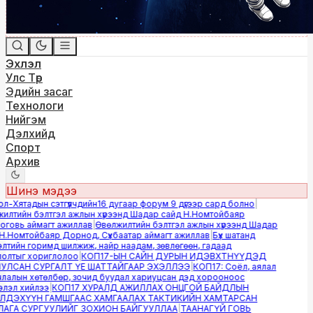
Эхлэл
Улс Төр
Эдийн засаг
Технологи
Нийгэм
Дэлхийд
Спорт
Архив
Шинэ мэдээ
-Хятадын сэтгүүлчдийн16 дугаар форум 9 дүгээр сард болно
|
лтийн бэлтгэл ажлын хүрээнд Шадар сайд Н.Номтойбаяр
овь аймагт ажиллав
|
Өвөлжилтийн бэлтгэл ажлын хүрээнд Шадар
.Номтойбаяр Дорнод, Сүхбаатар аймагт ажиллав
|
Бүх шатанд
тийн горимд шилжиж, найр наадам, зөвлөгөөн, гадаад
лтыг хориглолоо
|
КОП17-ЫН САЙН ДУРЫН ИДЭВХТНҮҮДЭД
ЛСАН СУРГАЛТ ҮЕ ШАТТАЙГААР ЭХЭЛЛЭЭ
|
КОП17: Соёл, аялал
алын хөтөлбөр, зочид буудал хариуцсан дэд хорооноос
эл хийлээ
|
КОП17 ХУРАЛД АЖИЛЛАХ ОНЦГОЙ БАЙДЛЫН
ДЭХҮҮН ГАМШГААС ХАМГААЛАХ ТАКТИКИЙН ХАМТАРСАН
ГА СУРГУУЛИЙГ ЗОХИОН БАЙГУУЛЛАА
|
ТААНАГҮЙ ГОВЬ