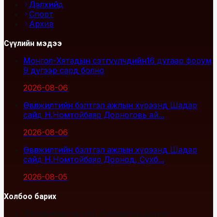
Дэлхийд
Спорт
Архив
Сүүлийн мэдээ
Монгол-Хятадын сэтгүүлчдийн16 дугаар форум
9 дүгээр сард болно
2026-08-06
Өвөлжилтийн бэлтгэл ажлын хүрээнд Шадар
сайд Н.Номтойбаяр Дорноговь ай...
2026-08-06
Өвөлжилтийн бэлтгэл ажлын хүрээнд Шадар
сайд Н.Номтойбаяр Дорнод, Сүхб...
2026-08-05
Холбоо барих
Улаанбаатар хот, Сүхбаатар дүүрэг