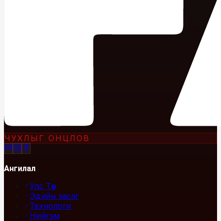
ЧУХЛЫГ ОНЦЛОВ
Ангилал
Улс Төр
Эдийн засаг
Технологи
Нийгэм