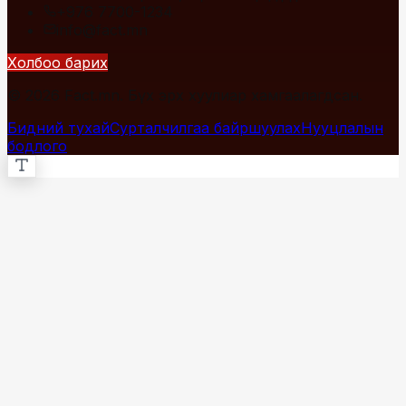
+976 7700-1234
info@fact.mn
Холбоо барих
© 2026 Fact.mn. Бүх эрх хуулиар хамгаалагдсан.
Бидний тухай
Сурталчилгаа байршуулах
Нууцлалын
бодлого