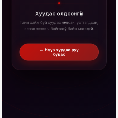
Хуудас олдсонгүй
Таны хайж буй хуудас нүүгдсэн, устгагдсан,
эсвэл хэзээ ч байгаагүй байж магадгүй.
← Нүүр хуудас руу
буцах