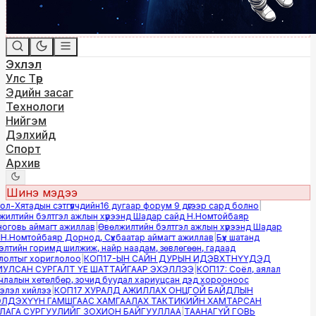
Эхлэл
Улс Төр
Эдийн засаг
Технологи
Нийгэм
Дэлхийд
Спорт
Архив
Шинэ мэдээ
-Хятадын сэтгүүлчдийн16 дугаар форум 9 дүгээр сард болно
|
лтийн бэлтгэл ажлын хүрээнд Шадар сайд Н.Номтойбаяр
говь аймагт ажиллав
|
Өвөлжилтийн бэлтгэл ажлын хүрээнд Шадар
.Номтойбаяр Дорнод, Сүхбаатар аймагт ажиллав
|
Бүх шатанд
тийн горимд шилжиж, найр наадам, зөвлөгөөн, гадаад
олтыг хориглолоо
|
КОП17-ЫН САЙН ДУРЫН ИДЭВХТНҮҮДЭД
ЛСАН СУРГАЛТ ҮЕ ШАТТАЙГААР ЭХЭЛЛЭЭ
|
КОП17: Соёл, аялал
алын хөтөлбөр, зочид буудал хариуцсан дэд хорооноос
лэл хийлээ
|
КОП17 ХУРАЛД АЖИЛЛАХ ОНЦГОЙ БАЙДЛЫН
ДЭХҮҮН ГАМШГААС ХАМГААЛАХ ТАКТИКИЙН ХАМТАРСАН
ГА СУРГУУЛИЙГ ЗОХИОН БАЙГУУЛЛАА
|
ТААНАГҮЙ ГОВЬ