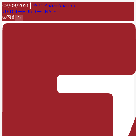
08/08/2026
|
27°
Улаанбаатар
|
USD
₮
--
EUR
₮
--
CNY
₮
--