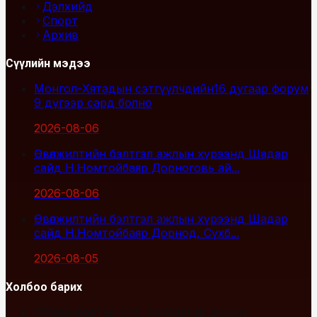
Дэлхийд
Спорт
Архив
Сүүлийн мэдээ
Монгол-Хятадын сэтгүүлчдийн16 дугаар форум
9 дүгээр сард болно
2026-08-06
Өвөлжилтийн бэлтгэл ажлын хүрээнд Шадар
сайд Н.Номтойбаяр Дорноговь ай...
2026-08-06
Өвөлжилтийн бэлтгэл ажлын хүрээнд Шадар
сайд Н.Номтойбаяр Дорнод, Сүхб...
2026-08-05
Холбоо барих
Улаанбаатар хот, Сүхбаатар дүүрэг