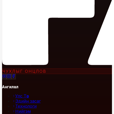
ЧУХЛЫГ ОНЦЛОВ
Ангилал
Улс Төр
Эдийн засаг
Технологи
Нийгэм