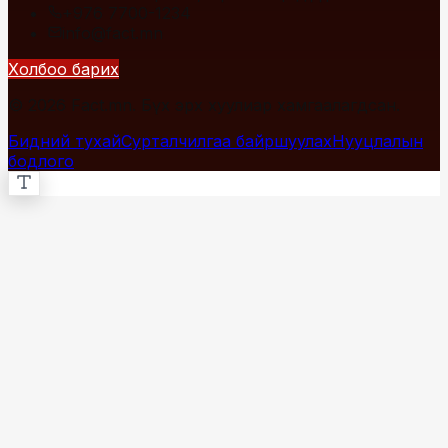
+976 7700-1234
info@fact.mn
Холбоо барих
© 2026 Fact.mn. Бүх эрх хуулиар хамгаалагдсан.
Бидний тухай
Сурталчилгаа байршуулах
Нууцлалын
бодлого