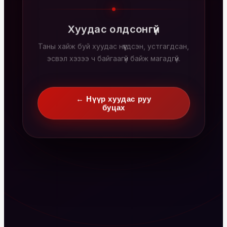
Хуудас олдсонгүй
Таны хайж буй хуудас нүүгдсэн, устгагдсан,
эсвэл хэзээ ч байгаагүй байж магадгүй.
← Нүүр хуудас руу
буцах