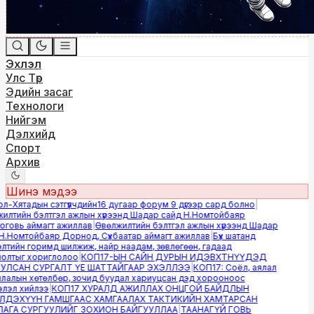
Эхлэл
Улс Төр
Эдийн засаг
Технологи
Нийгэм
Дэлхийд
Спорт
Архив
Шинэ мэдээ
Хятадын сэтгүүлчдийн16 дугаар форум 9 дүгээр сард болно
|
лтийн бэлтгэл ажлын хүрээнд Шадар сайд Н.Номтойбаяр
овь аймагт ажиллав
|
Өвөлжилтийн бэлтгэл ажлын хүрээнд Шадар
.Номтойбаяр Дорнод, Сүхбаатар аймагт ажиллав
|
Бүх шатанд
тийн горимд шилжиж, найр наадам, зөвлөгөөн, гадаад
лтыг хориглолоо
|
КОП17-ЫН САЙН ДУРЫН ИДЭВХТНҮҮДЭД
ЛСАН СУРГАЛТ ҮЕ ШАТТАЙГААР ЭХЭЛЛЭЭ
|
КОП17: Соёл, аялал
алын хөтөлбөр, зочид буудал хариуцсан дэд хорооноос
эл хийлээ
|
КОП17 ХУРАЛД АЖИЛЛАХ ОНЦГОЙ БАЙДЛЫН
ДЭХҮҮН ГАМШГААС ХАМГААЛАХ ТАКТИКИЙН ХАМТАРСАН
ГА СУРГУУЛИЙГ ЗОХИОН БАЙГУУЛЛАА
|
ТААНАГҮЙ ГОВЬ