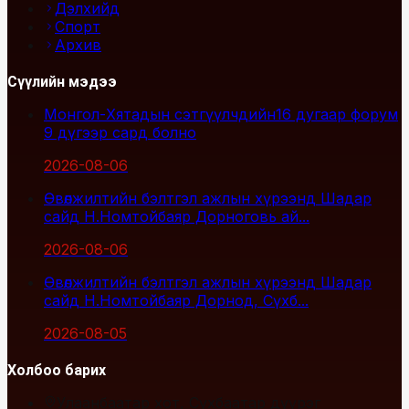
Дэлхийд
Спорт
Архив
Сүүлийн мэдээ
Монгол-Хятадын сэтгүүлчдийн16 дугаар форум
9 дүгээр сард болно
2026-08-06
Өвөлжилтийн бэлтгэл ажлын хүрээнд Шадар
сайд Н.Номтойбаяр Дорноговь ай...
2026-08-06
Өвөлжилтийн бэлтгэл ажлын хүрээнд Шадар
сайд Н.Номтойбаяр Дорнод, Сүхб...
2026-08-05
Холбоо барих
Улаанбаатар хот, Сүхбаатар дүүрэг