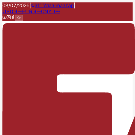
08/07/2026
|
31°
Улаанбаатар
|
USD
₮
--
EUR
₮
--
CNY
₮
--