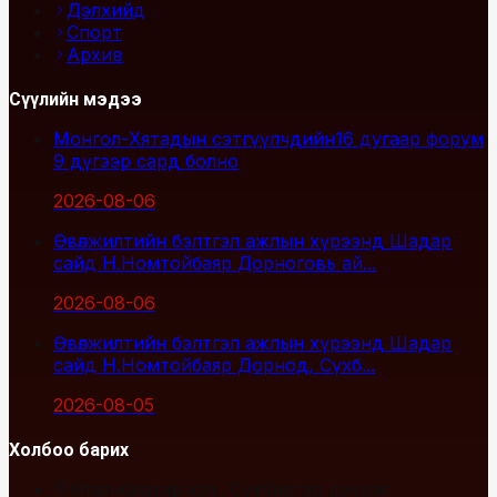
Дэлхийд
Спорт
Архив
Сүүлийн мэдээ
Монгол-Хятадын сэтгүүлчдийн16 дугаар форум
9 дүгээр сард болно
2026-08-06
Өвөлжилтийн бэлтгэл ажлын хүрээнд Шадар
сайд Н.Номтойбаяр Дорноговь ай...
2026-08-06
Өвөлжилтийн бэлтгэл ажлын хүрээнд Шадар
сайд Н.Номтойбаяр Дорнод, Сүхб...
2026-08-05
Холбоо барих
Улаанбаатар хот, Сүхбаатар дүүрэг