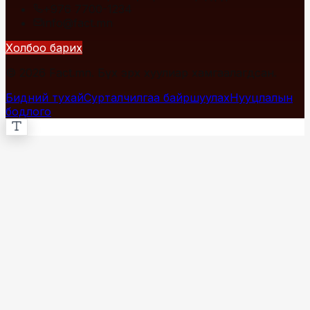
+976 7700-1234
info@fact.mn
Холбоо барих
© 2026 Fact.mn. Бүх эрх хуулиар хамгаалагдсан.
Бидний тухай
Сурталчилгаа байршуулах
Нууцлалын
бодлого