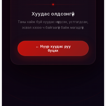
Хуудас олдсонгүй
Таны хайж буй хуудас нүүгдсэн, устгагдсан,
эсвэл хэзээ ч байгаагүй байж магадгүй.
← Нүүр хуудас руу
буцах