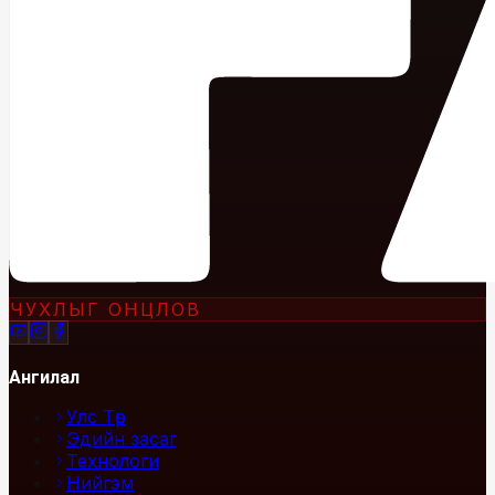
ЧУХЛЫГ ОНЦЛОВ
Ангилал
Улс Төр
Эдийн засаг
Технологи
Нийгэм