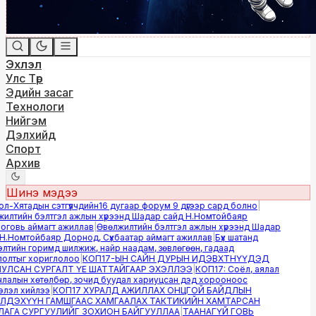
Эхлэл
Улс Төр
Эдийн засаг
Технологи
Нийгэм
Дэлхийд
Спорт
Архив
Шинэ мэдээ
-Хятадын сэтгүүлчдийн16 дугаар форум 9 дүгээр сард болно
|
лтийн бэлтгэл ажлын хүрээнд Шадар сайд Н.Номтойбаяр
овь аймагт ажиллав
|
Өвөлжилтийн бэлтгэл ажлын хүрээнд Шадар
.Номтойбаяр Дорнод, Сүхбаатар аймагт ажиллав
|
Бүх шатанд
тийн горимд шилжиж, найр наадам, зөвлөгөөн, гадаад
лтыг хориглолоо
|
КОП17-ЫН САЙН ДУРЫН ИДЭВХТНҮҮДЭД
ЛСАН СУРГАЛТ ҮЕ ШАТТАЙГААР ЭХЭЛЛЭЭ
|
КОП17: Соёл, аялал
алын хөтөлбөр, зочид буудал хариуцсан дэд хорооноос
эл хийлээ
|
КОП17 ХУРАЛД АЖИЛЛАХ ОНЦГОЙ БАЙДЛЫН
ДЭХҮҮН ГАМШГААС ХАМГААЛАХ ТАКТИКИЙН ХАМТАРСАН
ГА СУРГУУЛИЙГ ЗОХИОН БАЙГУУЛЛАА
|
ТААНАГҮЙ ГОВЬ