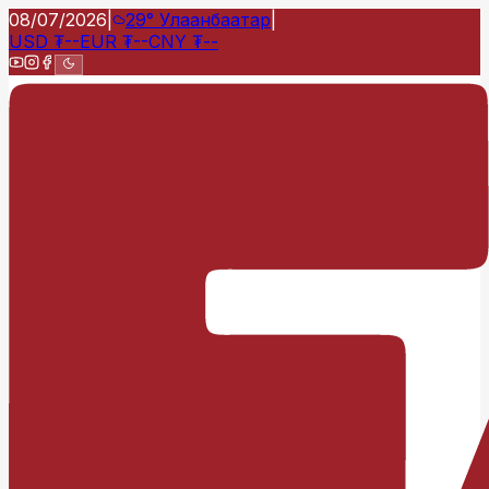
08/07/2026
|
29°
Улаанбаатар
|
USD
₮
--
EUR
₮
--
CNY
₮
--