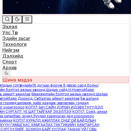
Эхлэл
Улс Төр
Эдийн засаг
Технологи
Нийгэм
Дэлхийд
Спорт
Архив
Шинэ мэдээ
дын сэтгүүлчдийн16 дугаар форум 9 дүгээр сард болно
|
н бэлтгэл ажлын хүрээнд Шадар сайд Н.Номтойбаяр
аймагт ажиллав
|
Өвөлжилтийн бэлтгэл ажлын хүрээнд Шадар
тойбаяр Дорнод, Сүхбаатар аймагт ажиллав
|
Бүх шатанд
горимд шилжиж, найр наадам, зөвлөгөөн, гадаад
 хориглолоо
|
КОП17-ЫН САЙН ДУРЫН ИДЭВХТНҮҮДЭД
 СУРГАЛТ ҮЕ ШАТТАЙГААР ЭХЭЛЛЭЭ
|
КОП17: Соёл, аялал
 хөтөлбөр, зочид буудал хариуцсан дэд хорооноос
ийлээ
|
КОП17 ХУРАЛД АЖИЛЛАХ ОНЦГОЙ БАЙДЛЫН
ҮН ГАМШГААС ХАМГААЛАХ ТАКТИКИЙН ХАМТАРСАН
УРГУУЛИЙГ ЗОХИОН БАЙГУУЛЛАА
|
ТААНАГҮЙ ГОВЬ