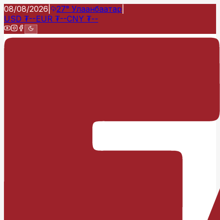
08/08/2026
|
27°
Улаанбаатар
|
USD
₮
--
EUR
₮
--
CNY
₮
--