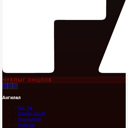
ЧУХЛЫГ ОНЦЛОВ
Ангилал
Улс Төр
Эдийн засаг
Технологи
Нийгэм