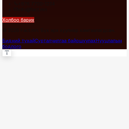
+976 7700-1234
info@fact.mn
Холбоо барих
© 2026 Fact.mn. Бүх эрх хуулиар хамгаалагдсан.
Бидний тухай
Сурталчилгаа байршуулах
Нууцлалын
бодлого