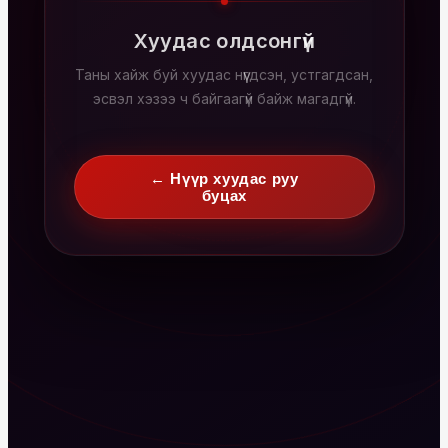
Хуудас олдсонгүй
Таны хайж буй хуудас нүүгдсэн, устгагдсан,
эсвэл хэзээ ч байгаагүй байж магадгүй.
← Нүүр хуудас руу
буцах