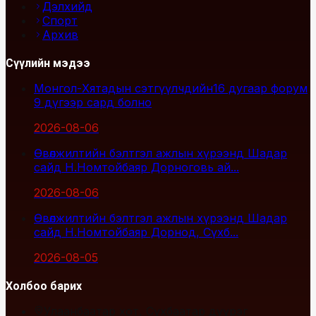
Дэлхийд
Спорт
Архив
Сүүлийн мэдээ
Монгол-Хятадын сэтгүүлчдийн16 дугаар форум
9 дүгээр сард болно
2026-08-06
Өвөлжилтийн бэлтгэл ажлын хүрээнд Шадар
сайд Н.Номтойбаяр Дорноговь ай...
2026-08-06
Өвөлжилтийн бэлтгэл ажлын хүрээнд Шадар
сайд Н.Номтойбаяр Дорнод, Сүхб...
2026-08-05
Холбоо барих
Улаанбаатар хот, Сүхбаатар дүүрэг