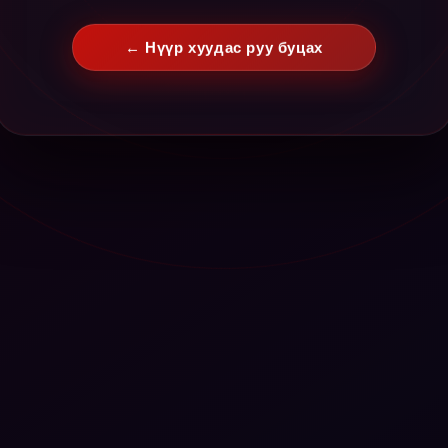
← Нүүр хуудас руу буцах