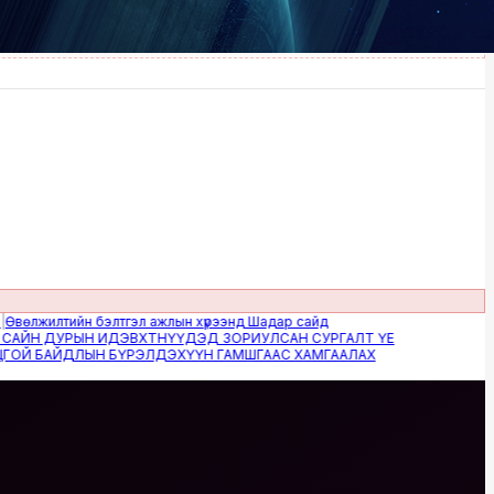
илтийн бэлтгэл ажлын хүрээнд Шадар сайд
 ДУРЫН ИДЭВХТНҮҮДЭД ЗОРИУЛСАН СУРГАЛТ ҮЕ
БАЙДЛЫН БҮРЭЛДЭХҮҮН ГАМШГААС ХАМГААЛАХ