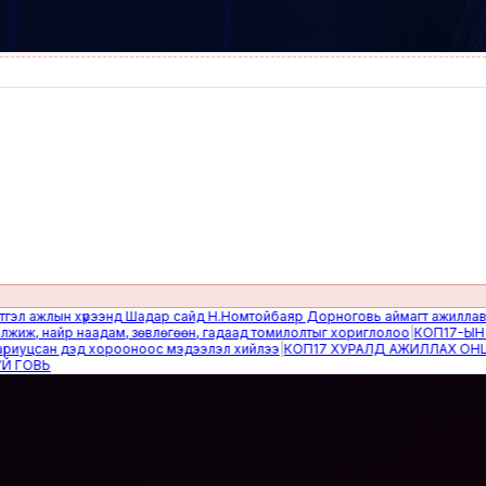
жлын хүрээнд Шадар сайд Н.Номтойбаяр Дорноговь аймагт ажиллав
|
Өвөлж
найр наадам, зөвлөгөөн, гадаад томилолтыг хориглолоо
|
КОП17-ЫН САЙН
сан дэд хорооноос мэдээлэл хийлээ
|
КОП17 ХУРАЛД АЖИЛЛАХ ОНЦГОЙ 
Ь