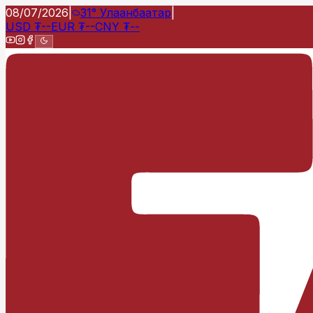
08/07/2026
|
31°
Улаанбаатар
|
USD
₮
--
EUR
₮
--
CNY
₮
--