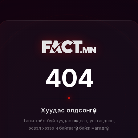
404
Хуудас олдсонгүй
Таны хайж буй хуудас нүүгдсэн, устгагдсан,
эсвэл хэзээ ч байгаагүй байж магадгүй.