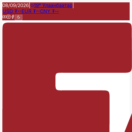
08/09/2026
|
19°
Улаанбаатар
|
USD
₮
--
EUR
₮
--
CNY
₮
--