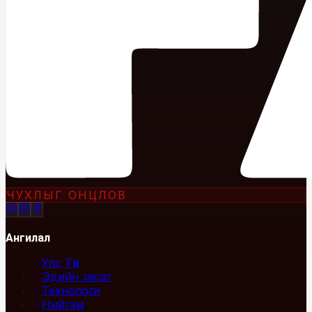
ЧУХЛЫГ ОНЦЛОВ
Ангилал
Улс Төр
Эдийн засаг
Технологи
Нийгэм