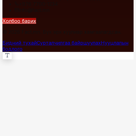
+976 7700-1234
info@fact.mn
Холбоо барих
© 2026 Fact.mn. Бүх эрх хуулиар хамгаалагдсан.
Бидний тухай
Сурталчилгаа байршуулах
Нууцлалын
бодлого