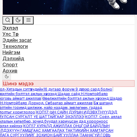
Эхлэл
Улс Төр
Эдийн засаг
Технологи
Нийгэм
Дэлхийд
Спорт
Архив
Шинэ мэдээ
-Хятадын сэтгүүлчдийн16 дугаар форум 9 дүгээр сард болно
|
лтийн бэлтгэл ажлын хүрээнд Шадар сайд Н.Номтойбаяр
овь аймагт ажиллав
|
Өвөлжилтийн бэлтгэл ажлын хүрээнд Шадар
.Номтойбаяр Дорнод, Сүхбаатар аймагт ажиллав
|
Бүх шатанд
тийн горимд шилжиж, найр наадам, зөвлөгөөн, гадаад
лтыг хориглолоо
|
КОП17-ЫН САЙН ДУРЫН ИДЭВХТНҮҮДЭД
ЛСАН СУРГАЛТ ҮЕ ШАТТАЙГААР ЭХЭЛЛЭЭ
|
КОП17: Соёл, аялал
алын хөтөлбөр, зочид буудал хариуцсан дэд хорооноос
эл хийлээ
|
КОП17 ХУРАЛД АЖИЛЛАХ ОНЦГОЙ БАЙДЛЫН
ДЭХҮҮН ГАМШГААС ХАМГААЛАХ ТАКТИКИЙН ХАМТАРСАН
ГА СУРГУУЛИЙГ ЗОХИОН БАЙГУУЛЛАА
|
ТААНАГҮЙ ГОВЬ