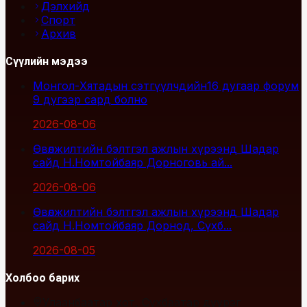
Дэлхийд
Спорт
Архив
Сүүлийн мэдээ
Монгол-Хятадын сэтгүүлчдийн16 дугаар форум
9 дүгээр сард болно
2026-08-06
Өвөлжилтийн бэлтгэл ажлын хүрээнд Шадар
сайд Н.Номтойбаяр Дорноговь ай...
2026-08-06
Өвөлжилтийн бэлтгэл ажлын хүрээнд Шадар
сайд Н.Номтойбаяр Дорнод, Сүхб...
2026-08-05
Холбоо барих
Улаанбаатар хот, Сүхбаатар дүүрэг