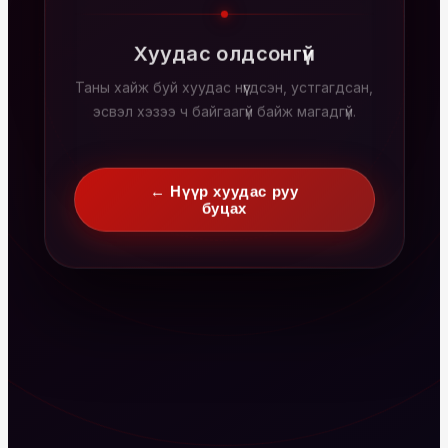
Хуудас олдсонгүй
Таны хайж буй хуудас нүүгдсэн, устгагдсан,
эсвэл хэзээ ч байгаагүй байж магадгүй.
← Нүүр хуудас руу
буцах