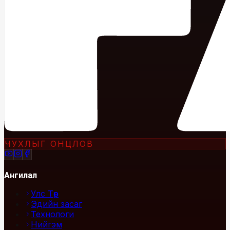
ЧУХЛЫГ ОНЦЛОВ
Ангилал
Улс Төр
Эдийн засаг
Технологи
Нийгэм