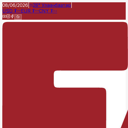
08/06/2026
|
28°
Улаанбаатар
|
USD
₮
--
EUR
₮
--
CNY
₮
--