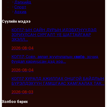
Дэлхийд
Спорт
Архив
Сүүлийн мэдээ
КОП17-ЫН САЙН ДУРЫН ИДЭВХТНҮҮДЭД
ЗОРИУЛСАН СУРГАЛТ ҮЕ ШАТТАЙГААР
ЭХЭЛЛ...
2026-08-04
КОП17: Соёл, аялал жуулчлалын хөтөлбөр, зочид
буудал хариуцсан дэд хор...
2026-08-04
КОП17 ХУРАЛД АЖИЛЛАХ ОНЦГОЙ БАЙДЛЫН
БҮРЭЛДЭХҮҮН ГАМШГААС ХАМГААЛАХ ТАК...
2026-08-03
Холбоо барих