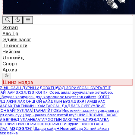
Эхлэл
Улс Төр
Эдийн засаг
Технологи
Нийгэм
Дэлхийд
Спорт
Архив
Шинэ мэдээ
-ЫН САЙН ДУРЫН ИДЭВХТНҮҮДЭД ЗОРИУЛСАН СУРГАЛТ ҮЕ
ЙГААР ЭХЭЛЛЭЭ
|
КОП17: Соёл, аялал жуулчлалын хөтөлбөр,
буудал хариуцсан дэд хорооноос мэдээлэл хийлээ
|
КОП17
Д АЖИЛЛАХ ОНЦГОЙ БАЙДЛЫН БҮРЭЛДЭХҮҮН ГАМШГААС
АЛАХ ТАКТИКИЙН ХАМТАРСАН ДАДЛАГА СУРГУУЛИЙГ
Н БАЙГУУЛЛАА
|
ТААНАГҮЙ ГОВЬ
|
Ипотекийн зээлийн урьдчилгаа
т орон сууц барьцаалах боломжтой юу?
|
НИЙСЛЭЛИЙН ЗАСАГ
 БӨГӨӨД УЛААНБААТАР ХОТЫН ЗАХИРАГЧ Б.ПҮРЭВДАГВА
ЭЛИЙН ИРГЭНИЙ ЗӨВЛӨЛИЙН ГИШҮҮДИЙГ ХҮЛЭЭН АВЧ
АА.
|
МЭДЭЭЛЭЛ
|
Шадар сайд Н.Номтойбаяр Хэнтий аймагт
ж байна