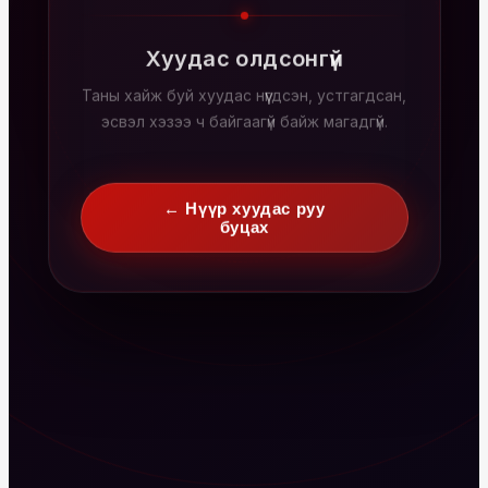
Хуудас олдсонгүй
Таны хайж буй хуудас нүүгдсэн, устгагдсан,
эсвэл хэзээ ч байгаагүй байж магадгүй.
← Нүүр хуудас руу
буцах