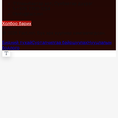
Улаанбаатар хот, Сүхбаатар дүүрэг
+976 7700-1234
info@fact.mn
Холбоо барих
© 2026 Fact.mn. Бүх эрх хуулиар хамгаалагдсан.
Бидний тухай
Сурталчилгаа байршуулах
Нууцлалын
бодлого