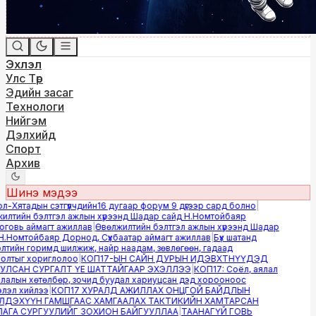
Эхлэл
Улс Төр
Эдийн засаг
Технологи
Нийгэм
Дэлхийд
Спорт
Архив
Шинэ мэдээ
-Хятадын сэтгүүлчдийн16 дугаар форум 9 дүгээр сард болно
|
лтийн бэлтгэл ажлын хүрээнд Шадар сайд Н.Номтойбаяр
овь аймагт ажиллав
|
Өвөлжилтийн бэлтгэл ажлын хүрээнд Шадар
.Номтойбаяр Дорнод, Сүхбаатар аймагт ажиллав
|
Бүх шатанд
тийн горимд шилжиж, найр наадам, зөвлөгөөн, гадаад
лтыг хориглолоо
|
КОП17-ЫН САЙН ДУРЫН ИДЭВХТНҮҮДЭД
ЛСАН СУРГАЛТ ҮЕ ШАТТАЙГААР ЭХЭЛЛЭЭ
|
КОП17: Соёл, аялал
алын хөтөлбөр, зочид буудал хариуцсан дэд хорооноос
эл хийлээ
|
КОП17 ХУРАЛД АЖИЛЛАХ ОНЦГОЙ БАЙДЛЫН
ДЭХҮҮН ГАМШГААС ХАМГААЛАХ ТАКТИКИЙН ХАМТАРСАН
ГА СУРГУУЛИЙГ ЗОХИОН БАЙГУУЛЛАА
|
ТААНАГҮЙ ГОВЬ