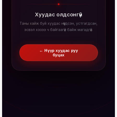
Хуудас олдсонгүй
Таны хайж буй хуудас нүүгдсэн, устгагдсан,
эсвэл хэзээ ч байгаагүй байж магадгүй.
← Нүүр хуудас руу
буцах