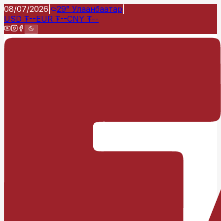
08/07/2026
|
29°
Улаанбаатар
|
USD
₮
--
EUR
₮
--
CNY
₮
--