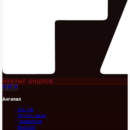
ЧУХЛЫГ ОНЦЛОВ
Ангилал
Улс Төр
Эдийн засаг
Технологи
Нийгэм