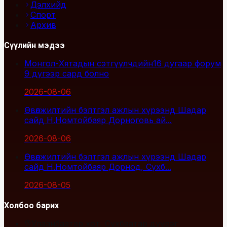
Дэлхийд
Спорт
Архив
Сүүлийн мэдээ
Монгол-Хятадын сэтгүүлчдийн16 дугаар форум
9 дүгээр сард болно
2026-08-06
Өвөлжилтийн бэлтгэл ажлын хүрээнд Шадар
сайд Н.Номтойбаяр Дорноговь ай...
2026-08-06
Өвөлжилтийн бэлтгэл ажлын хүрээнд Шадар
сайд Н.Номтойбаяр Дорнод, Сүхб...
2026-08-05
Холбоо барих
Улаанбаатар хот, Сүхбаатар дүүрэг