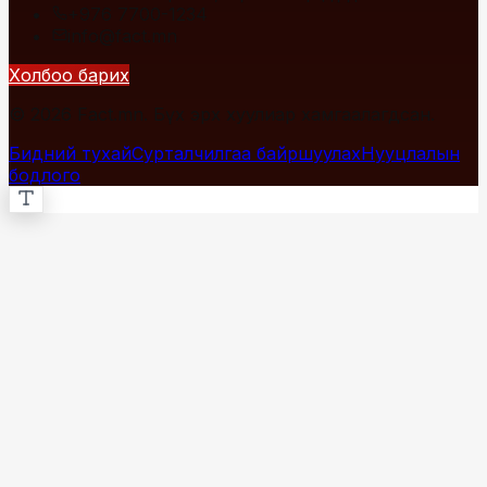
+976 7700-1234
info@fact.mn
Холбоо барих
© 2026 Fact.mn. Бүх эрх хуулиар хамгаалагдсан.
Бидний тухай
Сурталчилгаа байршуулах
Нууцлалын
бодлого