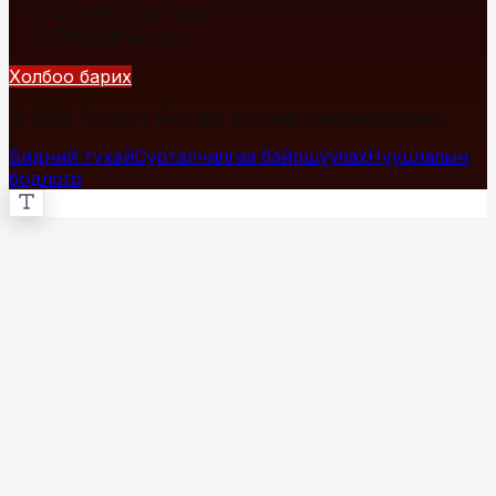
+976 7700-1234
info@fact.mn
Холбоо барих
© 2026 Fact.mn. Бүх эрх хуулиар хамгаалагдсан.
Бидний тухай
Сурталчилгаа байршуулах
Нууцлалын
бодлого