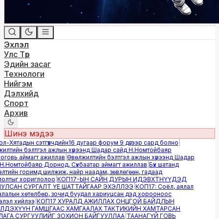
Эхлэл
Улс Төр
Эдийн засаг
Технологи
Нийгэм
Дэлхийд
Спорт
Архив
Шинэ мэдээ
-Хятадын сэтгүүлчдийн16 дугаар форум 9 дүгээр сард болно
|
лтийн бэлтгэл ажлын хүрээнд Шадар сайд Н.Номтойбаяр
овь аймагт ажиллав
|
Өвөлжилтийн бэлтгэл ажлын хүрээнд Шадар
.Номтойбаяр Дорнод, Сүхбаатар аймагт ажиллав
|
Бүх шатанд
тийн горимд шилжиж, найр наадам, зөвлөгөөн, гадаад
лтыг хориглолоо
|
КОП17-ЫН САЙН ДУРЫН ИДЭВХТНҮҮДЭД
ЛСАН СУРГАЛТ ҮЕ ШАТТАЙГААР ЭХЭЛЛЭЭ
|
КОП17: Соёл, аялал
алын хөтөлбөр, зочид буудал хариуцсан дэд хорооноос
эл хийлээ
|
КОП17 ХУРАЛД АЖИЛЛАХ ОНЦГОЙ БАЙДЛЫН
ДЭХҮҮН ГАМШГААС ХАМГААЛАХ ТАКТИКИЙН ХАМТАРСАН
ГА СУРГУУЛИЙГ ЗОХИОН БАЙГУУЛЛАА
|
ТААНАГҮЙ ГОВЬ