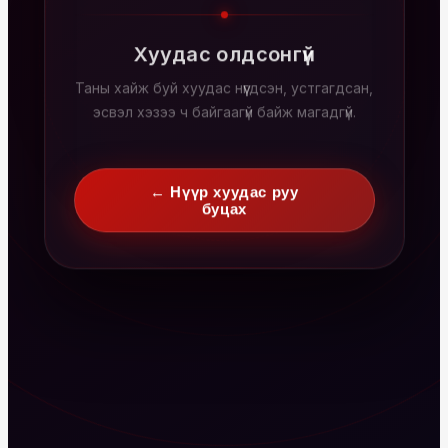
Хуудас олдсонгүй
Таны хайж буй хуудас нүүгдсэн, устгагдсан,
эсвэл хэзээ ч байгаагүй байж магадгүй.
← Нүүр хуудас руу
буцах