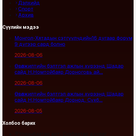
Дэлхийд
Спорт
Архив
Сүүлийн мэдээ
Монгол-Хятадын сэтгүүлчдийн16 дугаар форум
9 дүгээр сард болно
2026-08-06
Өвөлжилтийн бэлтгэл ажлын хүрээнд Шадар
сайд Н.Номтойбаяр Дорноговь ай...
2026-08-06
Өвөлжилтийн бэлтгэл ажлын хүрээнд Шадар
сайд Н.Номтойбаяр Дорнод, Сүхб...
2026-08-05
Холбоо барих
Улаанбаатар хот, Сүхбаатар дүүрэг