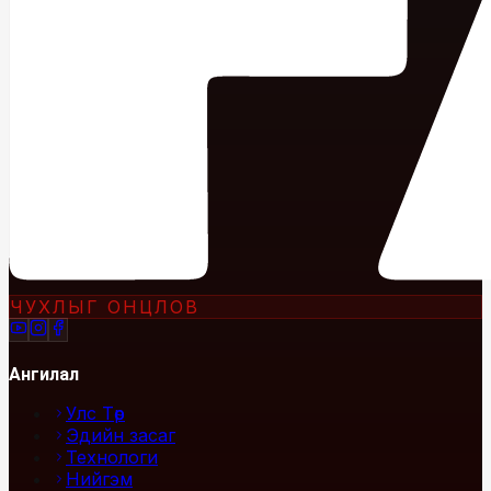
ЧУХЛЫГ ОНЦЛОВ
Ангилал
Улс Төр
Эдийн засаг
Технологи
Нийгэм