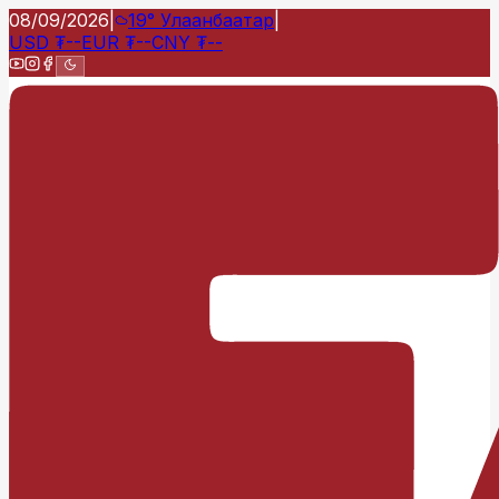
08/09/2026
|
19°
Улаанбаатар
|
USD
₮
--
EUR
₮
--
CNY
₮
--