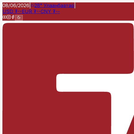
08/06/2026
|
28°
Улаанбаатар
|
USD
₮
--
EUR
₮
--
CNY
₮
--