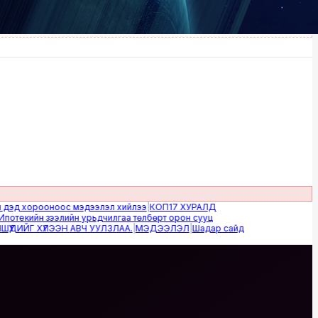
 хорооноос мэдээлэл хийлээ
|
КОП17 ХУРАЛД
кийн зээлийн урьдчилгаа төлбөрт орон сууц
 ХҮЛЭЭН АВЧ УУЛЗЛАА.
|
МЭДЭЭЛЭЛ
|
Шадар сайд