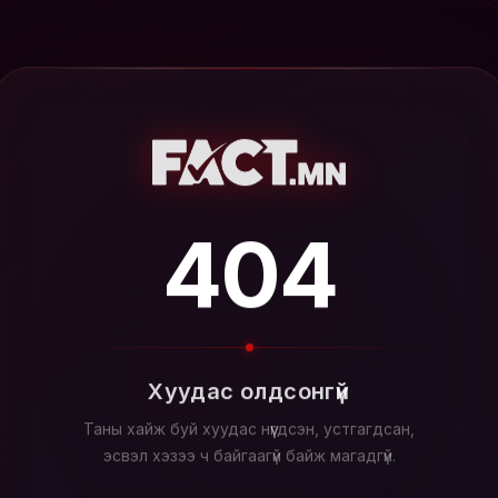
404
Хуудас олдсонгүй
Таны хайж буй хуудас нүүгдсэн, устгагдсан,
эсвэл хэзээ ч байгаагүй байж магадгүй.