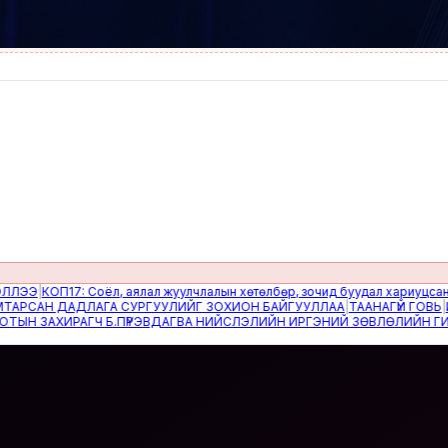
Э
|
КОП17: Соёл, аялал жуулчлалын хөтөлбөр, зочид буудал хариуцсан дэд
САН ДАДЛАГА СУРГУУЛИЙГ ЗОХИОН БАЙГУУЛЛАА
|
ТААНАГҮЙ ГОВЬ
|
Ипоте
АХИРАГЧ Б.ПҮРЭВДАГВА НИЙСЛЭЛИЙН ИРГЭНИЙ ЗӨВЛӨЛИЙН ГИШҮҮДИЙГ