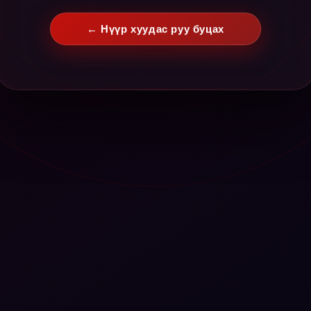
← Нүүр хуудас руу буцах