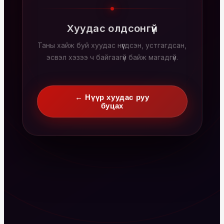
Хуудас олдсонгүй
Таны хайж буй хуудас нүүгдсэн, устгагдсан,
эсвэл хэзээ ч байгаагүй байж магадгүй.
← Нүүр хуудас руу
буцах