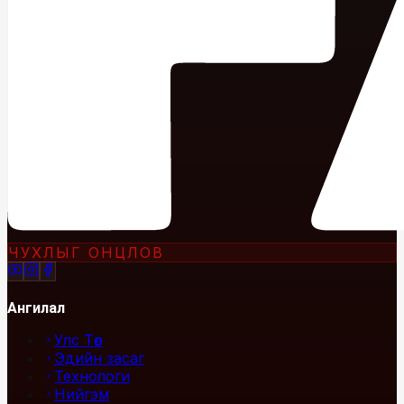
ЧУХЛЫГ ОНЦЛОВ
Ангилал
Улс Төр
Эдийн засаг
Технологи
Нийгэм