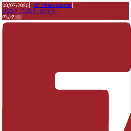
08/07/2026
|
31°
Улаанбаатар
|
USD
₮
--
EUR
₮
--
CNY
₮
--