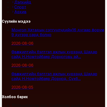
Дэлхийд
Спорт
Архив
Сүүлийн мэдээ
Монгол-Хятадын сэтгүүлчдийн16 дугаар форум
9 дүгээр сард болно
2026-08-06
Өвөлжилтийн бэлтгэл ажлын хүрээнд Шадар
сайд Н.Номтойбаяр Дорноговь ай...
2026-08-06
Өвөлжилтийн бэлтгэл ажлын хүрээнд Шадар
сайд Н.Номтойбаяр Дорнод, Сүхб...
2026-08-05
Холбоо барих
Улаанбаатар хот, Сүхбаатар дүүрэг