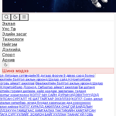
Эхлэл
Улс Төр
Эдийн засаг
Технологи
Нийгэм
Дэлхийд
Спорт
Архив
Шинэ мэдээ
-Хятадын сэтгүүлчдийн16 дугаар форум 9 дүгээр сард болно
|
лтийн бэлтгэл ажлын хүрээнд Шадар сайд Н.Номтойбаяр
овь аймагт ажиллав
|
Өвөлжилтийн бэлтгэл ажлын хүрээнд Шадар
.Номтойбаяр Дорнод, Сүхбаатар аймагт ажиллав
|
Бүх шатанд
тийн горимд шилжиж, найр наадам, зөвлөгөөн, гадаад
лтыг хориглолоо
|
КОП17-ЫН САЙН ДУРЫН ИДЭВХТНҮҮДЭД
ЛСАН СУРГАЛТ ҮЕ ШАТТАЙГААР ЭХЭЛЛЭЭ
|
КОП17: Соёл, аялал
алын хөтөлбөр, зочид буудал хариуцсан дэд хорооноос
эл хийлээ
|
КОП17 ХУРАЛД АЖИЛЛАХ ОНЦГОЙ БАЙДЛЫН
ДЭХҮҮН ГАМШГААС ХАМГААЛАХ ТАКТИКИЙН ХАМТАРСАН
ГА СУРГУУЛИЙГ ЗОХИОН БАЙГУУЛЛАА
|
ТААНАГҮЙ ГОВЬ