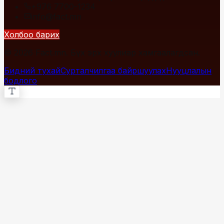
+976 7700-1234
info@fact.mn
Холбоо барих
© 2026 Fact.mn. Бүх эрх хуулиар хамгаалагдсан.
Бидний тухай
Сурталчилгаа байршуулах
Нууцлалын
бодлого