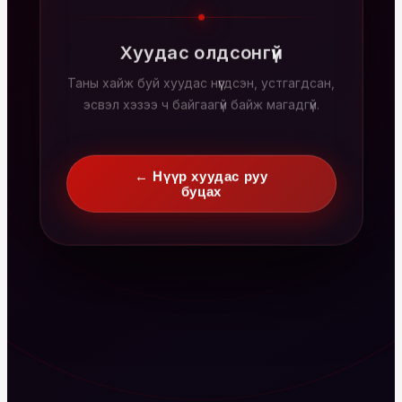
Хуудас олдсонгүй
Таны хайж буй хуудас нүүгдсэн, устгагдсан,
эсвэл хэзээ ч байгаагүй байж магадгүй.
← Нүүр хуудас руу
буцах