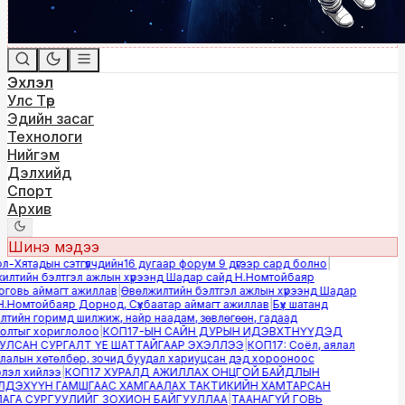
Эхлэл
Улс Төр
Эдийн засаг
Технологи
Нийгэм
Дэлхийд
Спорт
Архив
Шинэ мэдээ
Хятадын сэтгүүлчдийн16 дугаар форум 9 дүгээр сард болно
|
лтийн бэлтгэл ажлын хүрээнд Шадар сайд Н.Номтойбаяр
овь аймагт ажиллав
|
Өвөлжилтийн бэлтгэл ажлын хүрээнд Шадар
Номтойбаяр Дорнод, Сүхбаатар аймагт ажиллав
|
Бүх шатанд
ийн горимд шилжиж, найр наадам, зөвлөгөөн, гадаад
лтыг хориглолоо
|
КОП17-ЫН САЙН ДУРЫН ИДЭВХТНҮҮДЭД
ЛСАН СУРГАЛТ ҮЕ ШАТТАЙГААР ЭХЭЛЛЭЭ
|
КОП17: Соёл, аялал
алын хөтөлбөр, зочид буудал хариуцсан дэд хорооноос
эл хийлээ
|
КОП17 ХУРАЛД АЖИЛЛАХ ОНЦГОЙ БАЙДЛЫН
ДЭХҮҮН ГАМШГААС ХАМГААЛАХ ТАКТИКИЙН ХАМТАРСАН
ГА СУРГУУЛИЙГ ЗОХИОН БАЙГУУЛЛАА
|
ТААНАГҮЙ ГОВЬ