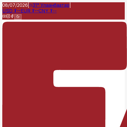
08/07/2026
|
31°
Улаанбаатар
|
USD
₮
--
EUR
₮
--
CNY
₮
--