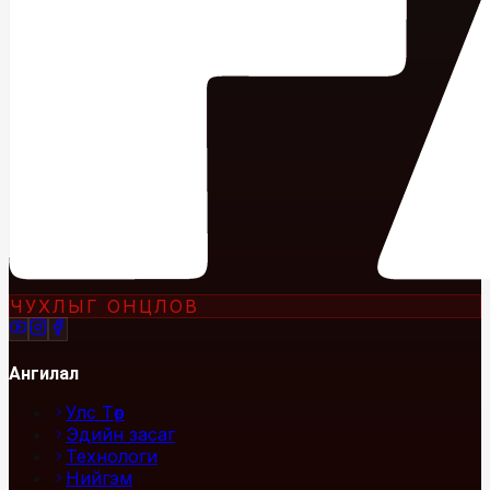
ЧУХЛЫГ ОНЦЛОВ
Ангилал
Улс Төр
Эдийн засаг
Технологи
Нийгэм