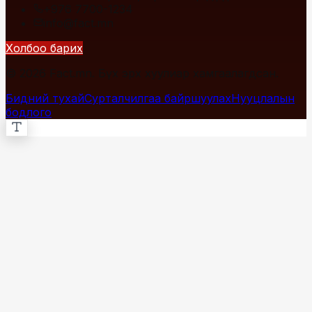
+976 7700-1234
info@fact.mn
Холбоо барих
© 2026 Fact.mn. Бүх эрх хуулиар хамгаалагдсан.
Бидний тухай
Сурталчилгаа байршуулах
Нууцлалын
бодлого