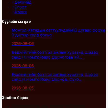
Дэлхийд
Спорт
Архив
Сүүлийн мэдээ
Монгол-Хятадын сэтгүүлчдийн16 дугаар форум
9 дүгээр сард болно
2026-08-06
Өвөлжилтийн бэлтгэл ажлын хүрээнд Шадар
сайд Н.Номтойбаяр Дорноговь ай...
2026-08-06
Өвөлжилтийн бэлтгэл ажлын хүрээнд Шадар
сайд Н.Номтойбаяр Дорнод, Сүхб...
2026-08-05
Холбоо барих
Улаанбаатар хот, Сүхбаатар дүүрэг