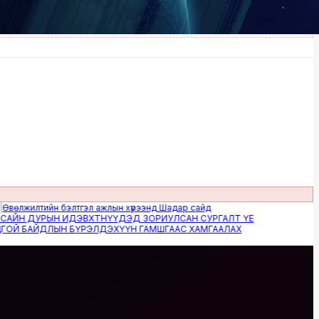
илтийн бэлтгэл ажлын хүрээнд Шадар сайд
 ДУРЫН ИДЭВХТНҮҮДЭД ЗОРИУЛСАН СУРГАЛТ ҮЕ
БАЙДЛЫН БҮРЭЛДЭХҮҮН ГАМШГААС ХАМГААЛАХ