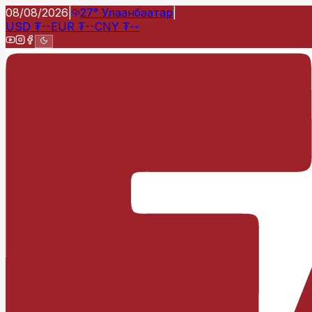
08/08/2026
|
27°
Улаанбаатар
|
USD
₮
--
EUR
₮
--
CNY
₮
--