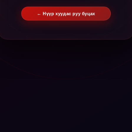
← Нүүр хуудас руу буцах