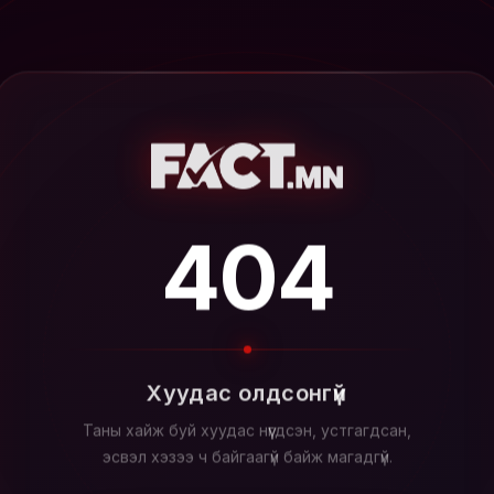
404
Хуудас олдсонгүй
Таны хайж буй хуудас нүүгдсэн, устгагдсан,
эсвэл хэзээ ч байгаагүй байж магадгүй.