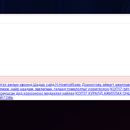
жлын хүрээнд Шадар сайд Н.Номтойбаяр Дорноговь аймагт ажиллав
|
Өвөлж
найр наадам, зөвлөгөөн, гадаад томилолтыг хориглолоо
|
КОП17-ЫН САЙН
сан дэд хорооноос мэдээлэл хийлээ
|
КОП17 ХУРАЛД АЖИЛЛАХ ОНЦГОЙ 
Ь