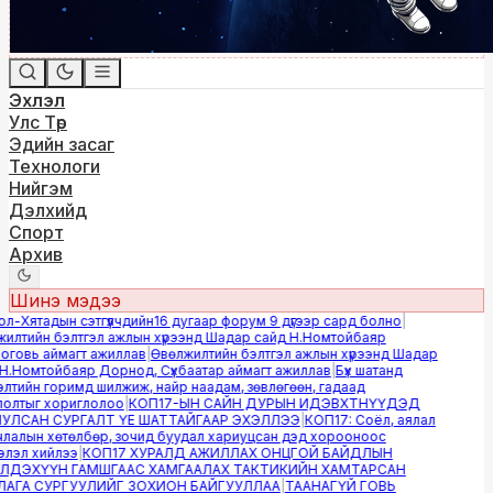
Эхлэл
Улс Төр
Эдийн засаг
Технологи
Нийгэм
Дэлхийд
Спорт
Архив
Шинэ мэдээ
-Хятадын сэтгүүлчдийн16 дугаар форум 9 дүгээр сард болно
|
лтийн бэлтгэл ажлын хүрээнд Шадар сайд Н.Номтойбаяр
овь аймагт ажиллав
|
Өвөлжилтийн бэлтгэл ажлын хүрээнд Шадар
.Номтойбаяр Дорнод, Сүхбаатар аймагт ажиллав
|
Бүх шатанд
тийн горимд шилжиж, найр наадам, зөвлөгөөн, гадаад
лтыг хориглолоо
|
КОП17-ЫН САЙН ДУРЫН ИДЭВХТНҮҮДЭД
ЛСАН СУРГАЛТ ҮЕ ШАТТАЙГААР ЭХЭЛЛЭЭ
|
КОП17: Соёл, аялал
алын хөтөлбөр, зочид буудал хариуцсан дэд хорооноос
эл хийлээ
|
КОП17 ХУРАЛД АЖИЛЛАХ ОНЦГОЙ БАЙДЛЫН
ДЭХҮҮН ГАМШГААС ХАМГААЛАХ ТАКТИКИЙН ХАМТАРСАН
ГА СУРГУУЛИЙГ ЗОХИОН БАЙГУУЛЛАА
|
ТААНАГҮЙ ГОВЬ