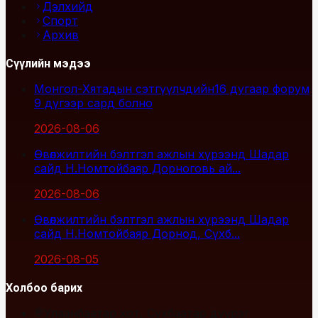
Дэлхийд
Спорт
Архив
Сүүлийн мэдээ
Монгол-Хятадын сэтгүүлчдийн16 дугаар форум
9 дүгээр сард болно
2026-08-06
Өвөлжилтийн бэлтгэл ажлын хүрээнд Шадар
сайд Н.Номтойбаяр Дорноговь ай...
2026-08-06
Өвөлжилтийн бэлтгэл ажлын хүрээнд Шадар
сайд Н.Номтойбаяр Дорнод, Сүхб...
2026-08-05
Холбоо барих
Улаанбаатар хот, Сүхбаатар дүүрэг