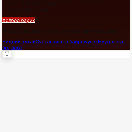
+976 7700-1234
info@fact.mn
Холбоо барих
© 2026 Fact.mn. Бүх эрх хуулиар хамгаалагдсан.
Бидний тухай
Сурталчилгаа байршуулах
Нууцлалын
бодлого