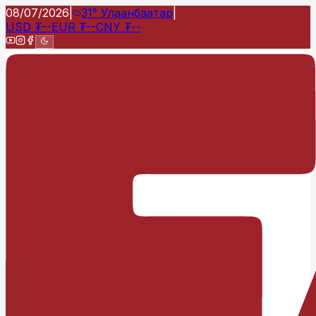
08/07/2026
|
31°
Улаанбаатар
|
USD
₮
--
EUR
₮
--
CNY
₮
--