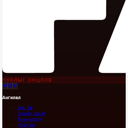
ЧУХЛЫГ ОНЦЛОВ
Ангилал
Улс Төр
Эдийн засаг
Технологи
Нийгэм