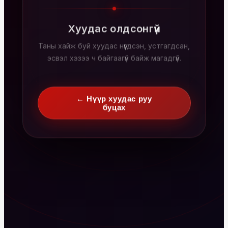
Хуудас олдсонгүй
Таны хайж буй хуудас нүүгдсэн, устгагдсан,
эсвэл хэзээ ч байгаагүй байж магадгүй.
← Нүүр хуудас руу
буцах