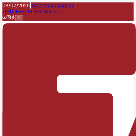
08/07/2026
|
31°
Улаанбаатар
|
USD
₮
--
EUR
₮
--
CNY
₮
--