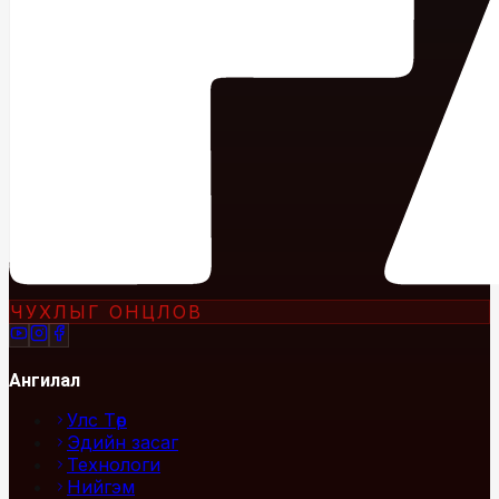
ЧУХЛЫГ ОНЦЛОВ
Ангилал
Улс Төр
Эдийн засаг
Технологи
Нийгэм