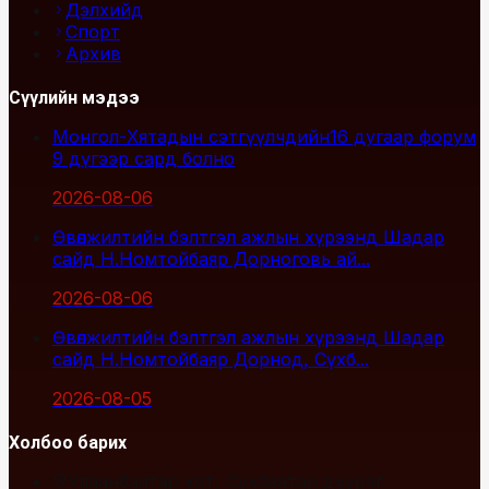
Дэлхийд
Спорт
Архив
Сүүлийн мэдээ
Монгол-Хятадын сэтгүүлчдийн16 дугаар форум
9 дүгээр сард болно
2026-08-06
Өвөлжилтийн бэлтгэл ажлын хүрээнд Шадар
сайд Н.Номтойбаяр Дорноговь ай...
2026-08-06
Өвөлжилтийн бэлтгэл ажлын хүрээнд Шадар
сайд Н.Номтойбаяр Дорнод, Сүхб...
2026-08-05
Холбоо барих
Улаанбаатар хот, Сүхбаатар дүүрэг