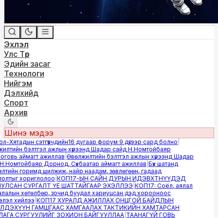
Эхлэл
Улс Төр
Эдийн засаг
Технологи
Нийгэм
Дэлхийд
Спорт
Архив
Шинэ мэдээ
-Хятадын сэтгүүлчдийн16 дугаар форум 9 дүгээр сард болно
|
лтийн бэлтгэл ажлын хүрээнд Шадар сайд Н.Номтойбаяр
овь аймагт ажиллав
|
Өвөлжилтийн бэлтгэл ажлын хүрээнд Шадар
.Номтойбаяр Дорнод, Сүхбаатар аймагт ажиллав
|
Бүх шатанд
тийн горимд шилжиж, найр наадам, зөвлөгөөн, гадаад
лтыг хориглолоо
|
КОП17-ЫН САЙН ДУРЫН ИДЭВХТНҮҮДЭД
ЛСАН СУРГАЛТ ҮЕ ШАТТАЙГААР ЭХЭЛЛЭЭ
|
КОП17: Соёл, аялал
алын хөтөлбөр, зочид буудал хариуцсан дэд хорооноос
эл хийлээ
|
КОП17 ХУРАЛД АЖИЛЛАХ ОНЦГОЙ БАЙДЛЫН
ДЭХҮҮН ГАМШГААС ХАМГААЛАХ ТАКТИКИЙН ХАМТАРСАН
ГА СУРГУУЛИЙГ ЗОХИОН БАЙГУУЛЛАА
|
ТААНАГҮЙ ГОВЬ