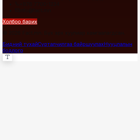
+976 7700-1234
info@fact.mn
Холбоо барих
© 2026 Fact.mn. Бүх эрх хуулиар хамгаалагдсан.
Бидний тухай
Сурталчилгаа байршуулах
Нууцлалын
бодлого