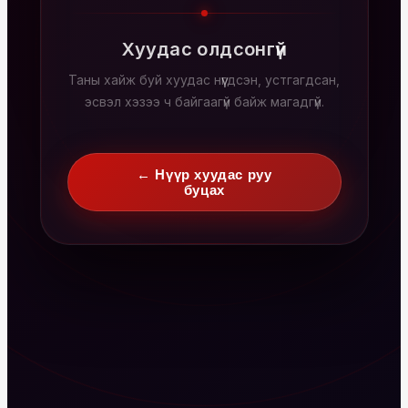
Хуудас олдсонгүй
Таны хайж буй хуудас нүүгдсэн, устгагдсан,
эсвэл хэзээ ч байгаагүй байж магадгүй.
← Нүүр хуудас руу
буцах