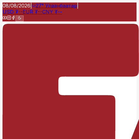
08/08/2026
|
27°
Улаанбаатар
|
USD
₮
--
EUR
₮
--
CNY
₮
--