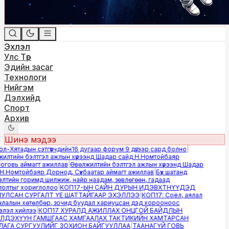
Эхлэл
Улс Төр
Эдийн засаг
Технологи
Нийгэм
Дэлхийд
Спорт
Архив
Шинэ мэдээ
-Хятадын сэтгүүлчдийн16 дугаар форум 9 дүгээр сард болно
|
лтийн бэлтгэл ажлын хүрээнд Шадар сайд Н.Номтойбаяр
овь аймагт ажиллав
|
Өвөлжилтийн бэлтгэл ажлын хүрээнд Шадар
.Номтойбаяр Дорнод, Сүхбаатар аймагт ажиллав
|
Бүх шатанд
тийн горимд шилжиж, найр наадам, зөвлөгөөн, гадаад
лтыг хориглолоо
|
КОП17-ЫН САЙН ДУРЫН ИДЭВХТНҮҮДЭД
ЛСАН СУРГАЛТ ҮЕ ШАТТАЙГААР ЭХЭЛЛЭЭ
|
КОП17: Соёл, аялал
алын хөтөлбөр, зочид буудал хариуцсан дэд хорооноос
эл хийлээ
|
КОП17 ХУРАЛД АЖИЛЛАХ ОНЦГОЙ БАЙДЛЫН
ДЭХҮҮН ГАМШГААС ХАМГААЛАХ ТАКТИКИЙН ХАМТАРСАН
ГА СУРГУУЛИЙГ ЗОХИОН БАЙГУУЛЛАА
|
ТААНАГҮЙ ГОВЬ