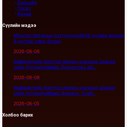
Дэлхийд
Спорт
Архив
Сүүлийн мэдээ
Монгол-Хятадын сэтгүүлчдийн16 дугаар форум
9 дүгээр сард болно
2026-08-06
Өвөлжилтийн бэлтгэл ажлын хүрээнд Шадар
сайд Н.Номтойбаяр Дорноговь ай...
2026-08-06
Өвөлжилтийн бэлтгэл ажлын хүрээнд Шадар
сайд Н.Номтойбаяр Дорнод, Сүхб...
2026-08-05
Холбоо барих
Улаанбаатар хот, Сүхбаатар дүүрэг