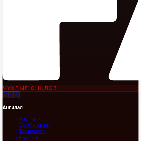
ЧУХЛЫГ ОНЦЛОВ
Ангилал
Улс Төр
Эдийн засаг
Технологи
Нийгэм