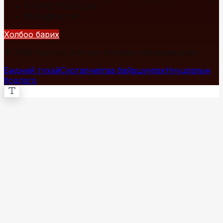
+976 7700-1234
info@fact.mn
Холбоо барих
© 2026 Fact.mn. Бүх эрх хуулиар хамгаалагдсан.
Бидний тухай
Сурталчилгаа байршуулах
Нууцлалын
бодлого