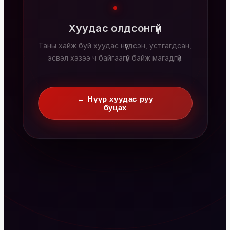
Хуудас олдсонгүй
Таны хайж буй хуудас нүүгдсэн, устгагдсан,
эсвэл хэзээ ч байгаагүй байж магадгүй.
← Нүүр хуудас руу
буцах