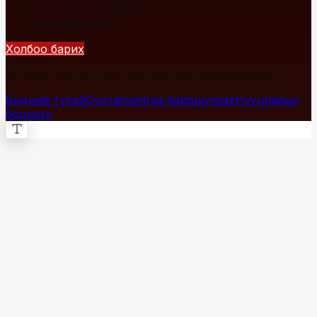
+976 7700-1234
info@fact.mn
Холбоо барих
© 2026 Fact.mn. Бүх эрх хуулиар хамгаалагдсан.
Бидний тухай
Сурталчилгаа байршуулах
Нууцлалын
бодлого