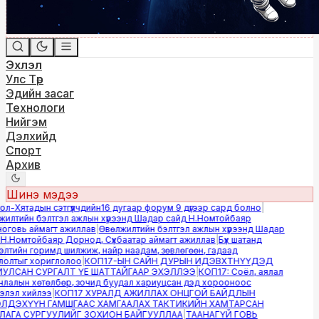
Эхлэл
Улс Төр
Эдийн засаг
Технологи
Нийгэм
Дэлхийд
Спорт
Архив
Шинэ мэдээ
-Хятадын сэтгүүлчдийн16 дугаар форум 9 дүгээр сард болно
|
лтийн бэлтгэл ажлын хүрээнд Шадар сайд Н.Номтойбаяр
овь аймагт ажиллав
|
Өвөлжилтийн бэлтгэл ажлын хүрээнд Шадар
.Номтойбаяр Дорнод, Сүхбаатар аймагт ажиллав
|
Бүх шатанд
тийн горимд шилжиж, найр наадам, зөвлөгөөн, гадаад
лтыг хориглолоо
|
КОП17-ЫН САЙН ДУРЫН ИДЭВХТНҮҮДЭД
ЛСАН СУРГАЛТ ҮЕ ШАТТАЙГААР ЭХЭЛЛЭЭ
|
КОП17: Соёл, аялал
алын хөтөлбөр, зочид буудал хариуцсан дэд хорооноос
эл хийлээ
|
КОП17 ХУРАЛД АЖИЛЛАХ ОНЦГОЙ БАЙДЛЫН
ДЭХҮҮН ГАМШГААС ХАМГААЛАХ ТАКТИКИЙН ХАМТАРСАН
ГА СУРГУУЛИЙГ ЗОХИОН БАЙГУУЛЛАА
|
ТААНАГҮЙ ГОВЬ