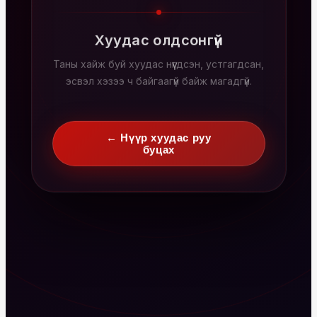
Хуудас олдсонгүй
Таны хайж буй хуудас нүүгдсэн, устгагдсан,
эсвэл хэзээ ч байгаагүй байж магадгүй.
← Нүүр хуудас руу
буцах