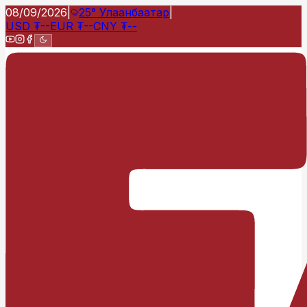
08/09/2026
|
25°
Улаанбаатар
|
USD
₮
--
EUR
₮
--
CNY
₮
--