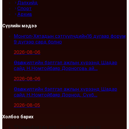
Дэлхийд
Спорт
Архив
Сүүлийн мэдээ
Монгол-Хятадын сэтгүүлчдийн16 дугаар форум
9 дүгээр сард болно
2026-08-06
Өвөлжилтийн бэлтгэл ажлын хүрээнд Шадар
сайд Н.Номтойбаяр Дорноговь ай...
2026-08-06
Өвөлжилтийн бэлтгэл ажлын хүрээнд Шадар
сайд Н.Номтойбаяр Дорнод, Сүхб...
2026-08-05
Холбоо барих
Улаанбаатар хот, Сүхбаатар дүүрэг