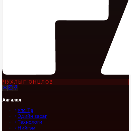
ЧУХЛЫГ ОНЦЛОВ
Ангилал
Улс Төр
Эдийн засаг
Технологи
Нийгэм