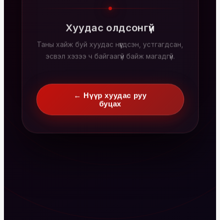
Хуудас олдсонгүй
Таны хайж буй хуудас нүүгдсэн, устгагдсан,
эсвэл хэзээ ч байгаагүй байж магадгүй.
← Нүүр хуудас руу
буцах