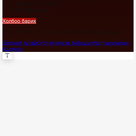
+976 7700-1234
info@fact.mn
Холбоо барих
© 2026 Fact.mn. Бүх эрх хуулиар хамгаалагдсан.
Бидний тухай
Сурталчилгаа байршуулах
Нууцлалын
бодлого