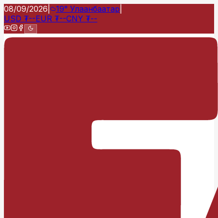
08/09/2026
|
19°
Улаанбаатар
|
USD
₮
--
EUR
₮
--
CNY
₮
--