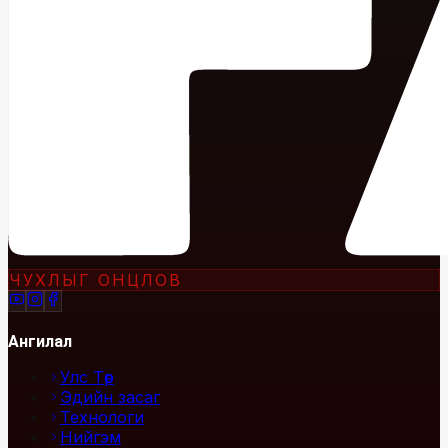
ЧУХЛЫГ ОНЦЛОВ
Ангилал
Улс Төр
Эдийн засаг
Технологи
Нийгэм