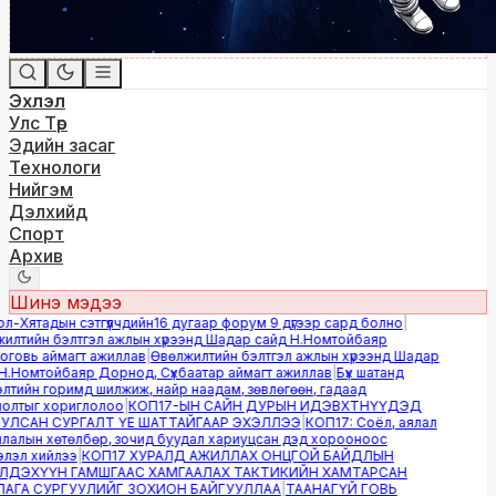
Эхлэл
Улс Төр
Эдийн засаг
Технологи
Нийгэм
Дэлхийд
Спорт
Архив
Шинэ мэдээ
Хятадын сэтгүүлчдийн16 дугаар форум 9 дүгээр сард болно
|
лтийн бэлтгэл ажлын хүрээнд Шадар сайд Н.Номтойбаяр
овь аймагт ажиллав
|
Өвөлжилтийн бэлтгэл ажлын хүрээнд Шадар
.Номтойбаяр Дорнод, Сүхбаатар аймагт ажиллав
|
Бүх шатанд
тийн горимд шилжиж, найр наадам, зөвлөгөөн, гадаад
лтыг хориглолоо
|
КОП17-ЫН САЙН ДУРЫН ИДЭВХТНҮҮДЭД
ЛСАН СУРГАЛТ ҮЕ ШАТТАЙГААР ЭХЭЛЛЭЭ
|
КОП17: Соёл, аялал
алын хөтөлбөр, зочид буудал хариуцсан дэд хорооноос
эл хийлээ
|
КОП17 ХУРАЛД АЖИЛЛАХ ОНЦГОЙ БАЙДЛЫН
ДЭХҮҮН ГАМШГААС ХАМГААЛАХ ТАКТИКИЙН ХАМТАРСАН
ГА СУРГУУЛИЙГ ЗОХИОН БАЙГУУЛЛАА
|
ТААНАГҮЙ ГОВЬ