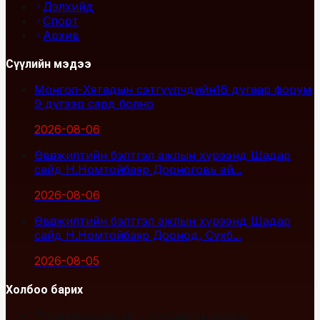
Дэлхийд
Спорт
Архив
Сүүлийн мэдээ
Монгол-Хятадын сэтгүүлчдийн16 дугаар форум
9 дүгээр сард болно
2026-08-06
Өвөлжилтийн бэлтгэл ажлын хүрээнд Шадар
сайд Н.Номтойбаяр Дорноговь ай...
2026-08-06
Өвөлжилтийн бэлтгэл ажлын хүрээнд Шадар
сайд Н.Номтойбаяр Дорнод, Сүхб...
2026-08-05
Холбоо барих
Улаанбаатар хот, Сүхбаатар дүүрэг