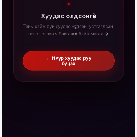
Хуудас олдсонгүй
Таны хайж буй хуудас нүүгдсэн, устгагдсан,
эсвэл хэзээ ч байгаагүй байж магадгүй.
← Нүүр хуудас руу
буцах