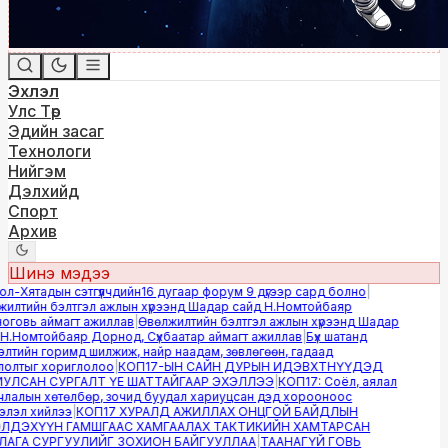
Эхлэл
Улс Төр
Эдийн засаг
Технологи
Нийгэм
Дэлхийд
Спорт
Архив
Шинэ мэдээ
-Хятадын сэтгүүлчдийн16 дугаар форум 9 дүгээр сард болно
|
лтийн бэлтгэл ажлын хүрээнд Шадар сайд Н.Номтойбаяр
овь аймагт ажиллав
|
Өвөлжилтийн бэлтгэл ажлын хүрээнд Шадар
.Номтойбаяр Дорнод, Сүхбаатар аймагт ажиллав
|
Бүх шатанд
тийн горимд шилжиж, найр наадам, зөвлөгөөн, гадаад
лтыг хориглолоо
|
КОП17-ЫН САЙН ДУРЫН ИДЭВХТНҮҮДЭД
ЛСАН СУРГАЛТ ҮЕ ШАТТАЙГААР ЭХЭЛЛЭЭ
|
КОП17: Соёл, аялал
алын хөтөлбөр, зочид буудал хариуцсан дэд хорооноос
эл хийлээ
|
КОП17 ХУРАЛД АЖИЛЛАХ ОНЦГОЙ БАЙДЛЫН
ДЭХҮҮН ГАМШГААС ХАМГААЛАХ ТАКТИКИЙН ХАМТАРСАН
ГА СУРГУУЛИЙГ ЗОХИОН БАЙГУУЛЛАА
|
ТААНАГҮЙ ГОВЬ