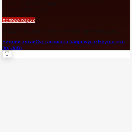
+976 7700-1234
info@fact.mn
Холбоо барих
© 2026 Fact.mn. Бүх эрх хуулиар хамгаалагдсан.
Бидний тухай
Сурталчилгаа байршуулах
Нууцлалын
бодлого