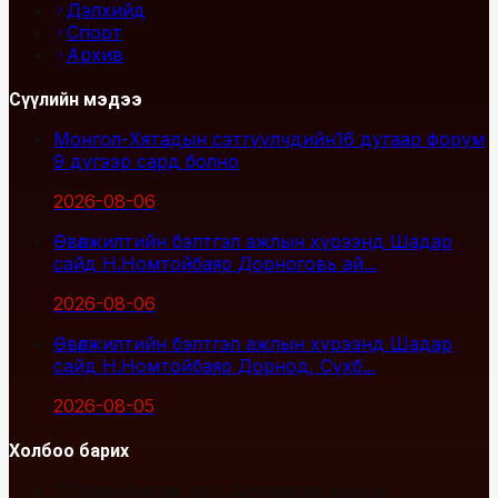
Дэлхийд
Спорт
Архив
Сүүлийн мэдээ
Монгол-Хятадын сэтгүүлчдийн16 дугаар форум
9 дүгээр сард болно
2026-08-06
Өвөлжилтийн бэлтгэл ажлын хүрээнд Шадар
сайд Н.Номтойбаяр Дорноговь ай...
2026-08-06
Өвөлжилтийн бэлтгэл ажлын хүрээнд Шадар
сайд Н.Номтойбаяр Дорнод, Сүхб...
2026-08-05
Холбоо барих
Улаанбаатар хот, Сүхбаатар дүүрэг