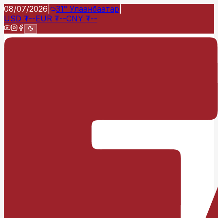
08/07/2026
|
31°
Улаанбаатар
|
USD
₮
--
EUR
₮
--
CNY
₮
--