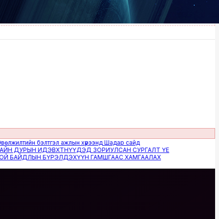
лтийн бэлтгэл ажлын хүрээнд Шадар сайд
ДУРЫН ИДЭВХТНҮҮДЭД ЗОРИУЛСАН СУРГАЛТ ҮЕ
АЙДЛЫН БҮРЭЛДЭХҮҮН ГАМШГААС ХАМГААЛАХ