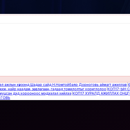
ын хүрээнд Шадар сайд Н.Номтойбаяр Дорноговь аймагт ажиллав
|
Өвөлжи
айр наадам, зөвлөгөөн, гадаад томилолтыг хориглолоо
|
КОП17-ЫН САЙН 
ан дэд хорооноос мэдээлэл хийлээ
|
КОП17 ХУРАЛД АЖИЛЛАХ ОНЦГОЙ Б