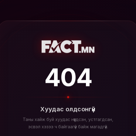
404
Хуудас олдсонгүй
Таны хайж буй хуудас нүүгдсэн, устгагдсан,
эсвэл хэзээ ч байгаагүй байж магадгүй.