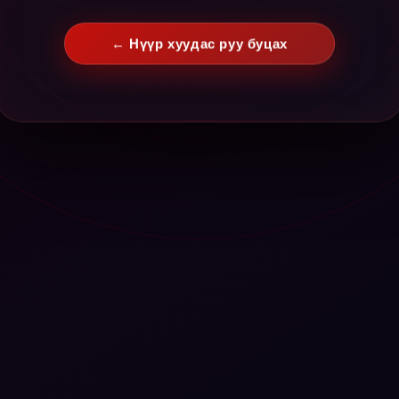
← Нүүр хуудас руу буцах