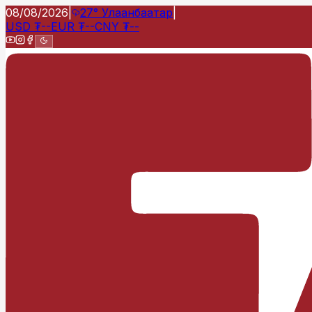
08/08/2026
|
27°
Улаанбаатар
|
USD
₮
--
EUR
₮
--
CNY
₮
--