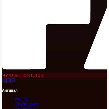
ЧУХЛЫГ ОНЦЛОВ
Ангилал
Улс Төр
Эдийн засаг
Технологи