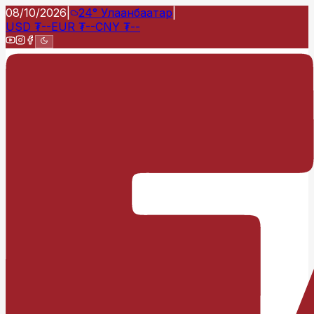
08/10/2026
|
24°
Улаанбаатар
|
USD
₮
--
EUR
₮
--
CNY
₮
--