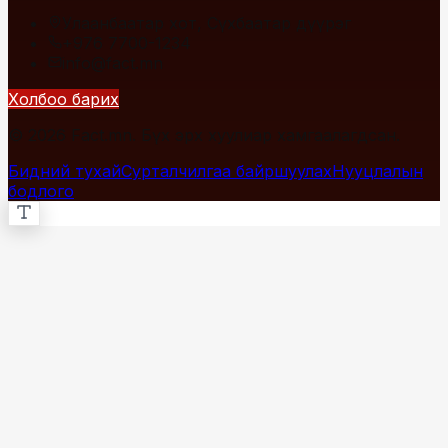
Улаанбаатар хот, Сүхбаатар дүүрэг
+976 7700-1234
info@fact.mn
Холбоо барих
© 2026 Fact.mn. Бүх эрх хуулиар хамгаалагдсан.
Бидний тухай
Сурталчилгаа байршуулах
Нууцлалын
бодлого