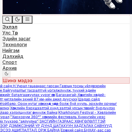
Эхлэл
Улс Төр
Эдийн засаг
Технологи
Нийгэм
Дэлхийд
Спорт
Архив
Шинэ мэдээ
 сайд Н.Учрал гацаанаас гарсан Газрын тосны үйлдвэрийн
байгуулалтыг тасралтгүй үргэлжлүүлж, түүхий эдийн
ийг баталгаажуулах үүрэг өгөв
|
Багахангай-Хөшигийн хөндий-
 чиглэлийн эхний 87 км-ийн ажил дуусчээ
|
Шадар сайд
йбаяр: Орон нутаг хөгжихөд чөдөр болж буй хууль, эрхзүйн орчныг
лнэ
|
Хөгжлийн бэрхшээлтэй хүнд ээлтэй улсын төсвийг бүрдүүлэх
аар хэлэлцүүлэг өрнүүлж байна
|
Kharkhorum Festival - Хэвлэлийн
урал
|
"Хархорум 360°" хөгжмийн фестиваль Хүннүгийн үеэс
 түүхээр "аялуулна"
|
ЗАСГИЙН ГАЗРААС ХӨНГӨЛӨЛТТЭЙ
ЭР ДЭМЖСЭНИЙ ҮР ДҮНД ШАТАХУУН ХАДГАЛАХ САВНУУД
СЭЭ АШИГЛАЛТАД ОРЖ БАЙНА
|
Ерөнхий сайд БНХАУ-аас сар