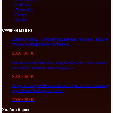
Нийгэм
Дэлхийд
Спорт
Архив
Сүүлийн мэдээ
Ерөнхий сайд Н.Учрал гацаанаас гарсан Газрын
тосны үйлдвэрийн бүтээн б...
2026-08-10
Багахангай-Хөшигийн хөндий-Эмээлт чиглэлийн
эхний 87 км-ийн ажил дуусч...
2026-08-10
Шадар сайд Н.Номтойбаяр: Орон нутаг хөгжихөд
чөдөр болж буй хууль, эрх...
2026-08-10
Холбоо барих