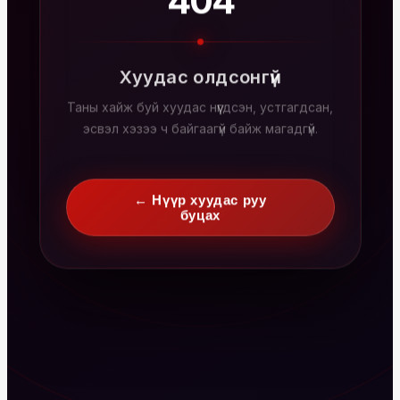
404
Хуудас олдсонгүй
Таны хайж буй хуудас нүүгдсэн, устгагдсан,
эсвэл хэзээ ч байгаагүй байж магадгүй.
← Нүүр хуудас руу
буцах