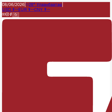
08/06/2026
|
28°
Улаанбаатар
|
USD
₮
--
EUR
₮
--
CNY
₮
--