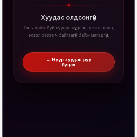
Хуудас олдсонгүй
Таны хайж буй хуудас нүүгдсэн, устгагдсан,
эсвэл хэзээ ч байгаагүй байж магадгүй.
← Нүүр хуудас руу
буцах