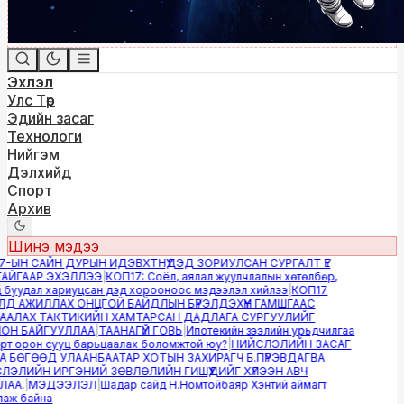
Эхлэл
Улс Төр
Эдийн засаг
Технологи
Нийгэм
Дэлхийд
Спорт
Архив
Шинэ мэдээ
-ЫН САЙН ДУРЫН ИДЭВХТНҮҮДЭД ЗОРИУЛСАН СУРГАЛТ ҮЕ
ЙГААР ЭХЭЛЛЭЭ
|
КОП17: Соёл, аялал жуулчлалын хөтөлбөр,
буудал хариуцсан дэд хорооноос мэдээлэл хийлээ
|
КОП17
Д АЖИЛЛАХ ОНЦГОЙ БАЙДЛЫН БҮРЭЛДЭХҮҮН ГАМШГААС
АЛАХ ТАКТИКИЙН ХАМТАРСАН ДАДЛАГА СУРГУУЛИЙГ
Н БАЙГУУЛЛАА
|
ТААНАГҮЙ ГОВЬ
|
Ипотекийн зээлийн урьдчилгаа
т орон сууц барьцаалах боломжтой юу?
|
НИЙСЛЭЛИЙН ЗАСАГ
 БӨГӨӨД УЛААНБААТАР ХОТЫН ЗАХИРАГЧ Б.ПҮРЭВДАГВА
ЭЛИЙН ИРГЭНИЙ ЗӨВЛӨЛИЙН ГИШҮҮДИЙГ ХҮЛЭЭН АВЧ
АА.
|
МЭДЭЭЛЭЛ
|
Шадар сайд Н.Номтойбаяр Хэнтий аймагт
ж байна