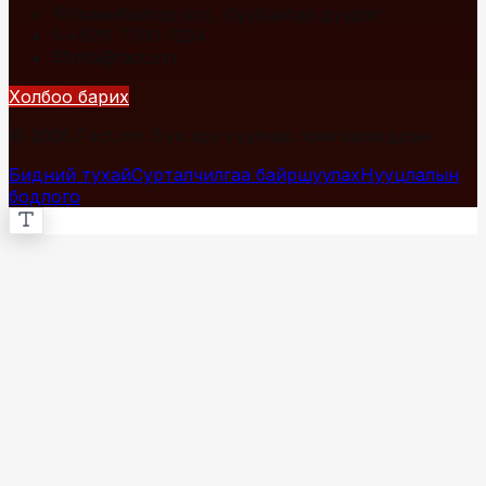
Улаанбаатар хот, Сүхбаатар дүүрэг
+976 7700-1234
info@fact.mn
Холбоо барих
© 2026 Fact.mn. Бүх эрх хуулиар хамгаалагдсан.
Бидний тухай
Сурталчилгаа байршуулах
Нууцлалын
бодлого