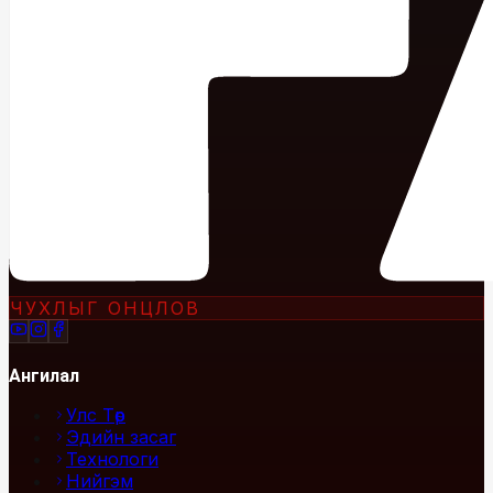
ЧУХЛЫГ ОНЦЛОВ
Ангилал
Улс Төр
Эдийн засаг
Технологи
Нийгэм