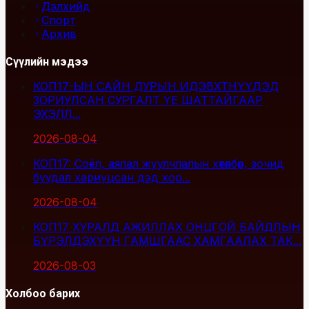
Дэлхийд
Спорт
Архив
Сүүлийн мэдээ
КОП17-ЫН САЙН ДУРЫН ИДЭВХТНҮҮДЭД
ЗОРИУЛСАН СУРГАЛТ ҮЕ ШАТТАЙГААР
ЭХЭЛЛ...
2026-08-04
КОП17: Соёл, аялал жуулчлалын хөтөлбөр, зочид
буудал хариуцсан дэд хор...
2026-08-04
КОП17 ХУРАЛД АЖИЛЛАХ ОНЦГОЙ БАЙДЛЫН
БҮРЭЛДЭХҮҮН ГАМШГААС ХАМГААЛАХ ТАК...
2026-08-03
Холбоо барих