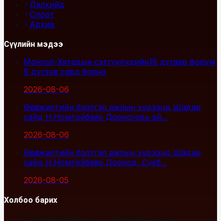
Дэлхийд
Спорт
Архив
Сүүлийн мэдээ
Монгол-Хятадын сэтгүүлчдийн16 дугаар форум
9 дүгээр сард болно
2026-08-06
Өвөлжилтийн бэлтгэл ажлын хүрээнд Шадар
сайд Н.Номтойбаяр Дорноговь ай...
2026-08-06
Өвөлжилтийн бэлтгэл ажлын хүрээнд Шадар
сайд Н.Номтойбаяр Дорнод, Сүхб...
2026-08-05
Холбоо барих
Улаанбаатар хот, Сүхбаатар дүүрэг