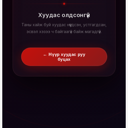
Хуудас олдсонгүй
Таны хайж буй хуудас нүүгдсэн, устгагдсан,
эсвэл хэзээ ч байгаагүй байж магадгүй.
← Нүүр хуудас руу
буцах