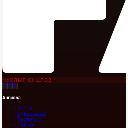
ЧУХЛЫГ ОНЦЛОВ
Ангилал
Улс Төр
Эдийн засаг
Технологи
Нийгэм