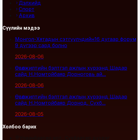
Дэлхийд
Спорт
Архив
Сүүлийн мэдээ
Монгол-Хятадын сэтгүүлчдийн16 дугаар форум
9 дүгээр сард болно
2026-08-06
Өвөлжилтийн бэлтгэл ажлын хүрээнд Шадар
сайд Н.Номтойбаяр Дорноговь ай...
2026-08-06
Өвөлжилтийн бэлтгэл ажлын хүрээнд Шадар
сайд Н.Номтойбаяр Дорнод, Сүхб...
2026-08-05
Холбоо барих
Улаанбаатар хот, Сүхбаатар дүүрэг