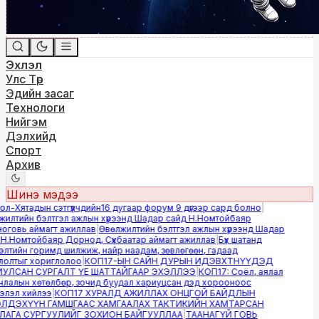
Эхлэл
Улс Төр
Эдийн засаг
Технологи
Нийгэм
Дэлхийд
Спорт
Архив
Шинэ мэдээ
-Хятадын сэтгүүлчдийн16 дугаар форум 9 дүгээр сард болно
|
лтийн бэлтгэл ажлын хүрээнд Шадар сайд Н.Номтойбаяр
овь аймагт ажиллав
|
Өвөлжилтийн бэлтгэл ажлын хүрээнд Шадар
.Номтойбаяр Дорнод, Сүхбаатар аймагт ажиллав
|
Бүх шатанд
тийн горимд шилжиж, найр наадам, зөвлөгөөн, гадаад
лтыг хориглолоо
|
КОП17-ЫН САЙН ДУРЫН ИДЭВХТНҮҮДЭД
ЛСАН СУРГАЛТ ҮЕ ШАТТАЙГААР ЭХЭЛЛЭЭ
|
КОП17: Соёл, аялал
алын хөтөлбөр, зочид буудал хариуцсан дэд хорооноос
эл хийлээ
|
КОП17 ХУРАЛД АЖИЛЛАХ ОНЦГОЙ БАЙДЛЫН
ДЭХҮҮН ГАМШГААС ХАМГААЛАХ ТАКТИКИЙН ХАМТАРСАН
ГА СУРГУУЛИЙГ ЗОХИОН БАЙГУУЛЛАА
|
ТААНАГҮЙ ГОВЬ