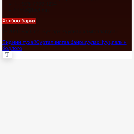
+976 7700-1234
info@fact.mn
Холбоо барих
© 2026 Fact.mn. Бүх эрх хуулиар хамгаалагдсан.
Бидний тухай
Сурталчилгаа байршуулах
Нууцлалын
бодлого