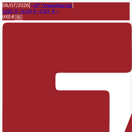
08/07/2026
|
31°
Улаанбаатар
|
USD
₮
--
EUR
₮
--
CNY
₮
--