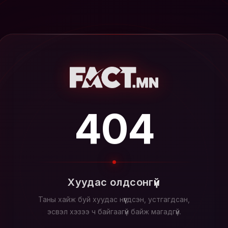
404
Хуудас олдсонгүй
Таны хайж буй хуудас нүүгдсэн, устгагдсан,
эсвэл хэзээ ч байгаагүй байж магадгүй.