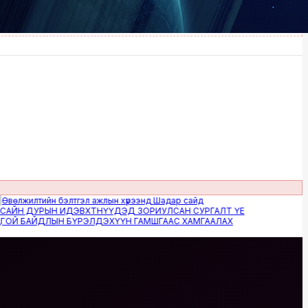
илтийн бэлтгэл ажлын хүрээнд Шадар сайд
 ДУРЫН ИДЭВХТНҮҮДЭД ЗОРИУЛСАН СУРГАЛТ ҮЕ
БАЙДЛЫН БҮРЭЛДЭХҮҮН ГАМШГААС ХАМГААЛАХ