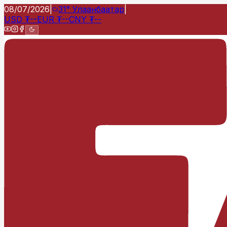
08/07/2026
|
31°
Улаанбаатар
|
USD
₮
--
EUR
₮
--
CNY
₮
--