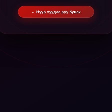
← Нүүр хуудас руу буцах