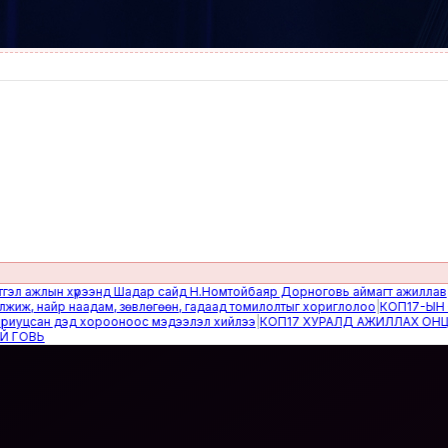
жлын хүрээнд Шадар сайд Н.Номтойбаяр Дорноговь аймагт ажиллав
|
Өвөлж
найр наадам, зөвлөгөөн, гадаад томилолтыг хориглолоо
|
КОП17-ЫН САЙН
сан дэд хорооноос мэдээлэл хийлээ
|
КОП17 ХУРАЛД АЖИЛЛАХ ОНЦГОЙ 
Ь