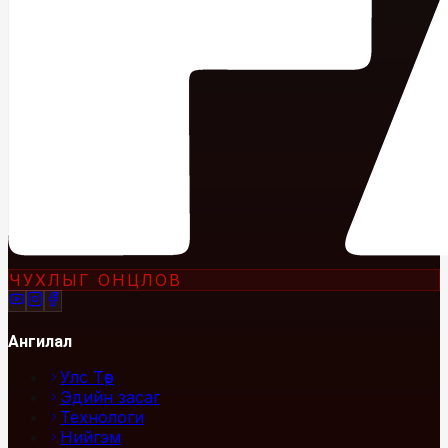
ЧУХЛЫГ ОНЦЛОВ
Ангилал
Улс Төр
Эдийн засаг
Технологи
Нийгэм