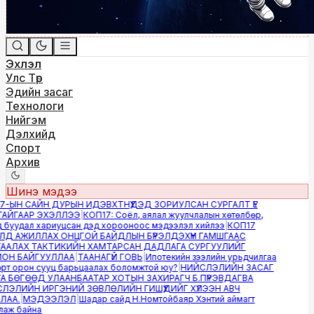
Эхлэл
Улс Төр
Эдийн засаг
Технологи
Нийгэм
Дэлхийд
Спорт
Архив
Шинэ мэдээ
-ЫН САЙН ДУРЫН ИДЭВХТНҮҮДЭД ЗОРИУЛСАН СУРГАЛТ ҮЕ
ЙГААР ЭХЭЛЛЭЭ
|
КОП17: Соёл, аялал жуулчлалын хөтөлбөр,
буудал хариуцсан дэд хорооноос мэдээлэл хийлээ
|
КОП17
Д АЖИЛЛАХ ОНЦГОЙ БАЙДЛЫН БҮРЭЛДЭХҮҮН ГАМШГААС
АЛАХ ТАКТИКИЙН ХАМТАРСАН ДАДЛАГА СУРГУУЛИЙГ
Н БАЙГУУЛЛАА
|
ТААНАГҮЙ ГОВЬ
|
Ипотекийн зээлийн урьдчилгаа
т орон сууц барьцаалах боломжтой юу?
|
НИЙСЛЭЛИЙН ЗАСАГ
 БӨГӨӨД УЛААНБААТАР ХОТЫН ЗАХИРАГЧ Б.ПҮРЭВДАГВА
ЭЛИЙН ИРГЭНИЙ ЗӨВЛӨЛИЙН ГИШҮҮДИЙГ ХҮЛЭЭН АВЧ
АА.
|
МЭДЭЭЛЭЛ
|
Шадар сайд Н.Номтойбаяр Хэнтий аймагт
ж байна