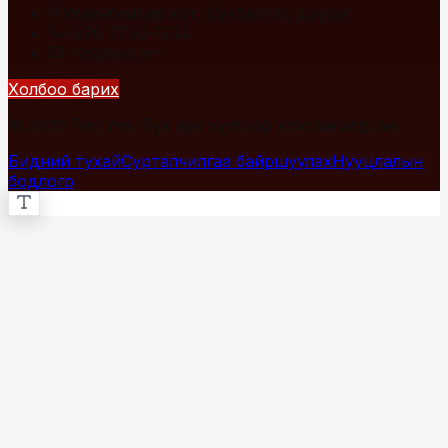
Улаанбаатар хот, Сүхбаатар дүүрэг
+976 7700-1234
info@fact.mn
Холбоо барих
© 2026 Fact.mn. Бүх эрх хуулиар хамгаалагдсан.
Бидний тухай
Сурталчилгаа байршуулах
Нууцлалын
бодлого