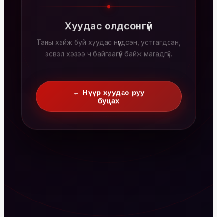
Хуудас олдсонгүй
Таны хайж буй хуудас нүүгдсэн, устгагдсан,
эсвэл хэзээ ч байгаагүй байж магадгүй.
← Нүүр хуудас руу
буцах