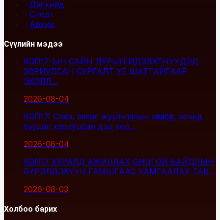
Дэлхийд
Спорт
Архив
Сүүлийн мэдээ
КОП17-ЫН САЙН ДУРЫН ИДЭВХТНҮҮДЭД
ЗОРИУЛСАН СУРГАЛТ ҮЕ ШАТТАЙГААР
ЭХЭЛЛ...
2026-08-04
КОП17: Соёл, аялал жуулчлалын хөтөлбөр, зочид
буудал хариуцсан дэд хор...
2026-08-04
КОП17 ХУРАЛД АЖИЛЛАХ ОНЦГОЙ БАЙДЛЫН
БҮРЭЛДЭХҮҮН ГАМШГААС ХАМГААЛАХ ТАК...
2026-08-03
Холбоо барих