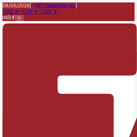
08/05/2026
|
28°
Улаанбаатар
|
USD
₮
--
EUR
₮
--
CNY
₮
--