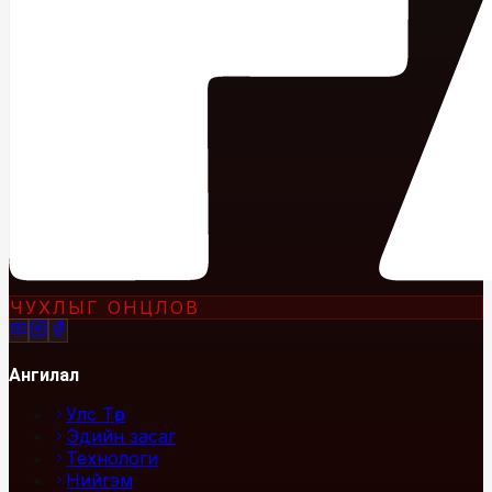
ЧУХЛЫГ ОНЦЛОВ
Ангилал
Улс Төр
Эдийн засаг
Технологи
Нийгэм