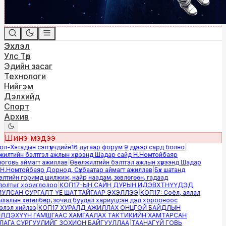
Эхлэл
Улс Төр
Эдийн засаг
Технологи
Нийгэм
Дэлхийд
Спорт
Архив
Шинэ мэдээ
-Хятадын сэтгүүлчдийн16 дугаар форум 9 дүгээр сард болно
|
лтийн бэлтгэл ажлын хүрээнд Шадар сайд Н.Номтойбаяр
овь аймагт ажиллав
|
Өвөлжилтийн бэлтгэл ажлын хүрээнд Шадар
.Номтойбаяр Дорнод, Сүхбаатар аймагт ажиллав
|
Бүх шатанд
тийн горимд шилжиж, найр наадам, зөвлөгөөн, гадаад
лтыг хориглолоо
|
КОП17-ЫН САЙН ДУРЫН ИДЭВХТНҮҮДЭД
ЛСАН СУРГАЛТ ҮЕ ШАТТАЙГААР ЭХЭЛЛЭЭ
|
КОП17: Соёл, аялал
алын хөтөлбөр, зочид буудал хариуцсан дэд хорооноос
эл хийлээ
|
КОП17 ХУРАЛД АЖИЛЛАХ ОНЦГОЙ БАЙДЛЫН
ДЭХҮҮН ГАМШГААС ХАМГААЛАХ ТАКТИКИЙН ХАМТАРСАН
ГА СУРГУУЛИЙГ ЗОХИОН БАЙГУУЛЛАА
|
ТААНАГҮЙ ГОВЬ