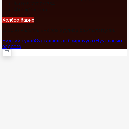
+976 7700-1234
info@fact.mn
Холбоо барих
© 2026 Fact.mn. Бүх эрх хуулиар хамгаалагдсан.
Бидний тухай
Сурталчилгаа байршуулах
Нууцлалын
бодлого