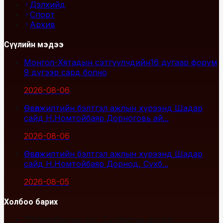
Дэлхийд
Спорт
Архив
Сүүлийн мэдээ
Монгол-Хятадын сэтгүүлчдийн16 дугаар форум
9 дүгээр сард болно
2026-08-06
Өвөлжилтийн бэлтгэл ажлын хүрээнд Шадар
сайд Н.Номтойбаяр Дорноговь ай...
2026-08-06
Өвөлжилтийн бэлтгэл ажлын хүрээнд Шадар
сайд Н.Номтойбаяр Дорнод, Сүхб...
2026-08-05
Холбоо барих
Улаанбаатар хот, Сүхбаатар дүүрэг