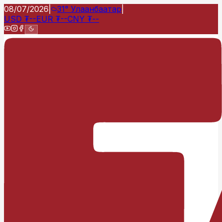
08/07/2026
|
31°
Улаанбаатар
|
USD
₮
--
EUR
₮
--
CNY
₮
--