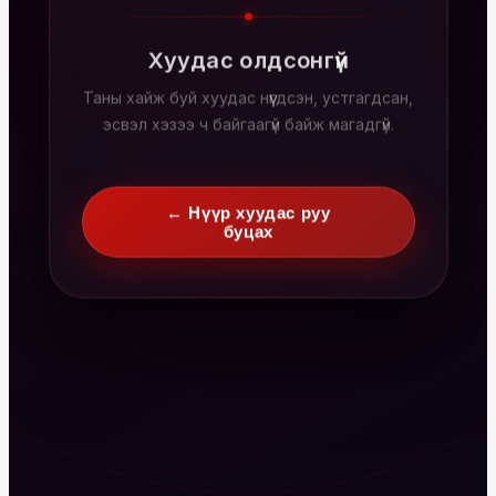
Хуудас олдсонгүй
Таны хайж буй хуудас нүүгдсэн, устгагдсан,
эсвэл хэзээ ч байгаагүй байж магадгүй.
← Нүүр хуудас руу
буцах