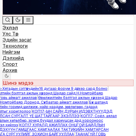
Эхлэл
Улс Төр
Эдийн засаг
Технологи
Нийгэм
Дэлхийд
Спорт
Архив
Шинэ мэдээ
ятадын сэтгүүлчдийн16 дугаар форум 9 дүгээр сард болно
|
ийн бэлтгэл ажлын хүрээнд Шадар сайд Н.Номтойбаяр
вь аймагт ажиллав
|
Өвөлжилтийн бэлтгэл ажлын хүрээнд Шадар
омтойбаяр Дорнод, Сүхбаатар аймагт ажиллав
|
Бүх шатанд
йн горимд шилжиж, найр наадам, зөвлөгөөн, гадаад
тыг хориглолоо
|
КОП17-ЫН САЙН ДУРЫН ИДЭВХТНҮҮДЭД
САН СУРГАЛТ ҮЕ ШАТТАЙГААР ЭХЭЛЛЭЭ
|
КОП17: Соёл, аялал
ын хөтөлбөр, зочид буудал хариуцсан дэд хорооноос
л хийлээ
|
КОП17 ХУРАЛД АЖИЛЛАХ ОНЦГОЙ БАЙДЛЫН
ЭХҮҮН ГАМШГААС ХАМГААЛАХ ТАКТИКИЙН ХАМТАРСАН
А СУРГУУЛИЙГ ЗОХИОН БАЙГУУЛЛАА
|
ТААНАГҮЙ ГОВЬ