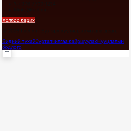
+976 7700-1234
info@fact.mn
Холбоо барих
© 2026 Fact.mn. Бүх эрх хуулиар хамгаалагдсан.
Бидний тухай
Сурталчилгаа байршуулах
Нууцлалын
бодлого