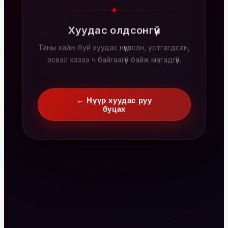
Хуудас олдсонгүй
Таны хайж буй хуудас нүүгдсэн, устгагдсан,
эсвэл хэзээ ч байгаагүй байж магадгүй.
← Нүүр хуудас руу
буцах