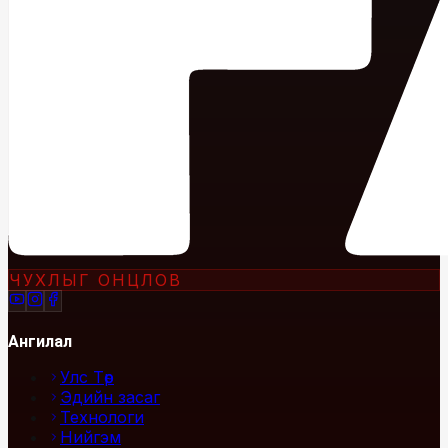
ЧУХЛЫГ ОНЦЛОВ
Ангилал
Улс Төр
Эдийн засаг
Технологи
Нийгэм