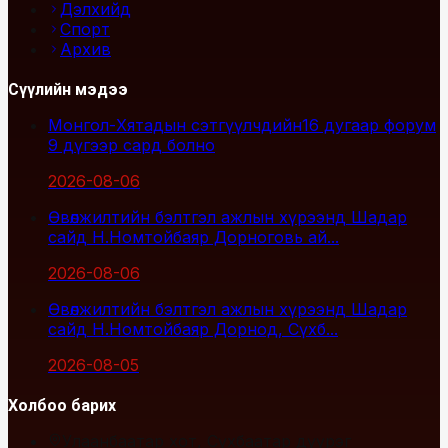
Дэлхийд
Спорт
Архив
Сүүлийн мэдээ
Монгол-Хятадын сэтгүүлчдийн16 дугаар форум
9 дүгээр сард болно
2026-08-06
Өвөлжилтийн бэлтгэл ажлын хүрээнд Шадар
сайд Н.Номтойбаяр Дорноговь ай...
2026-08-06
Өвөлжилтийн бэлтгэл ажлын хүрээнд Шадар
сайд Н.Номтойбаяр Дорнод, Сүхб...
2026-08-05
Холбоо барих
Улаанбаатар хот, Сүхбаатар дүүрэг