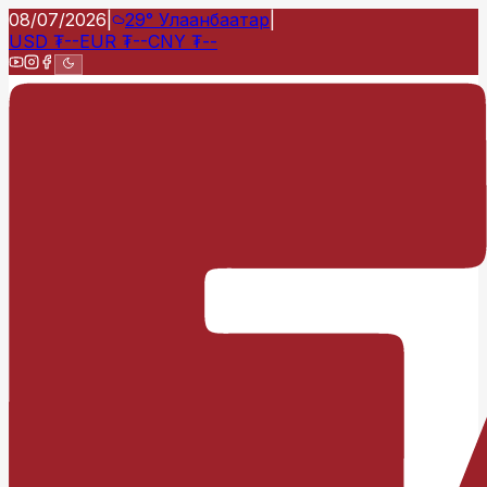
08/07/2026
|
29°
Улаанбаатар
|
USD
₮
--
EUR
₮
--
CNY
₮
--