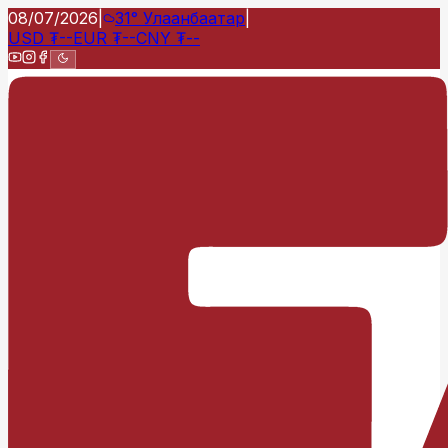
08/07/2026
|
31°
Улаанбаатар
|
USD
₮
--
EUR
₮
--
CNY
₮
--