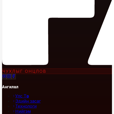
ЧУХЛЫГ ОНЦЛОВ
Ангилал
Улс Төр
Эдийн засаг
Технологи
Нийгэм