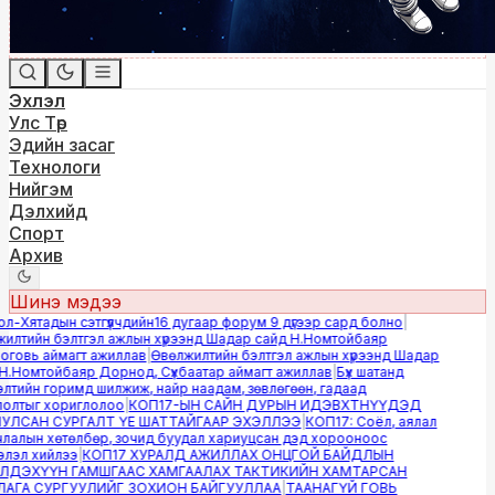
Эхлэл
Улс Төр
Эдийн засаг
Технологи
Нийгэм
Дэлхийд
Спорт
Архив
Шинэ мэдээ
-Хятадын сэтгүүлчдийн16 дугаар форум 9 дүгээр сард болно
|
лтийн бэлтгэл ажлын хүрээнд Шадар сайд Н.Номтойбаяр
овь аймагт ажиллав
|
Өвөлжилтийн бэлтгэл ажлын хүрээнд Шадар
.Номтойбаяр Дорнод, Сүхбаатар аймагт ажиллав
|
Бүх шатанд
тийн горимд шилжиж, найр наадам, зөвлөгөөн, гадаад
лтыг хориглолоо
|
КОП17-ЫН САЙН ДУРЫН ИДЭВХТНҮҮДЭД
ЛСАН СУРГАЛТ ҮЕ ШАТТАЙГААР ЭХЭЛЛЭЭ
|
КОП17: Соёл, аялал
алын хөтөлбөр, зочид буудал хариуцсан дэд хорооноос
эл хийлээ
|
КОП17 ХУРАЛД АЖИЛЛАХ ОНЦГОЙ БАЙДЛЫН
ДЭХҮҮН ГАМШГААС ХАМГААЛАХ ТАКТИКИЙН ХАМТАРСАН
ГА СУРГУУЛИЙГ ЗОХИОН БАЙГУУЛЛАА
|
ТААНАГҮЙ ГОВЬ