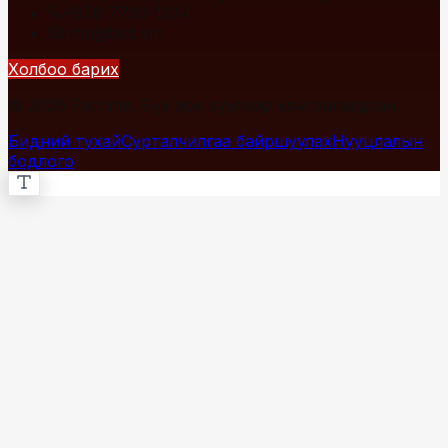
+976 7700-1234
info@fact.mn
Холбоо барих
© 2026 Fact.mn. Бүх эрх хуулиар хамгаалагдсан.
Бидний тухай
Сурталчилгаа байршуулах
Нууцлалын
бодлого