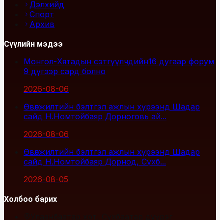
Дэлхийд
Спорт
Архив
Сүүлийн мэдээ
Монгол-Хятадын сэтгүүлчдийн16 дугаар форум
9 дүгээр сард болно
2026-08-06
Өвөлжилтийн бэлтгэл ажлын хүрээнд Шадар
сайд Н.Номтойбаяр Дорноговь ай...
2026-08-06
Өвөлжилтийн бэлтгэл ажлын хүрээнд Шадар
сайд Н.Номтойбаяр Дорнод, Сүхб...
2026-08-05
Холбоо барих
Улаанбаатар хот, Сүхбаатар дүүрэг