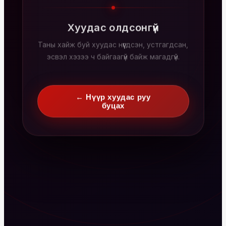
Хуудас олдсонгүй
Таны хайж буй хуудас нүүгдсэн, устгагдсан,
эсвэл хэзээ ч байгаагүй байж магадгүй.
← Нүүр хуудас руу
буцах