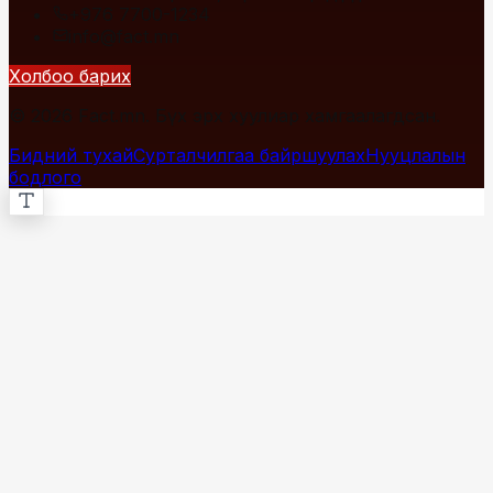
+976 7700-1234
info@fact.mn
Холбоо барих
© 2026 Fact.mn. Бүх эрх хуулиар хамгаалагдсан.
Бидний тухай
Сурталчилгаа байршуулах
Нууцлалын
бодлого