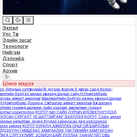
Эхлэл
Улс Төр
Эдийн засаг
Технологи
Нийгэм
Дэлхийд
Спорт
Архив
Шинэ мэдээ
-Хятадын сэтгүүлчдийн16 дугаар форум 9 дүгээр сард болно
|
лтийн бэлтгэл ажлын хүрээнд Шадар сайд Н.Номтойбаяр
овь аймагт ажиллав
|
Өвөлжилтийн бэлтгэл ажлын хүрээнд Шадар
.Номтойбаяр Дорнод, Сүхбаатар аймагт ажиллав
|
Бүх шатанд
тийн горимд шилжиж, найр наадам, зөвлөгөөн, гадаад
лтыг хориглолоо
|
КОП17-ЫН САЙН ДУРЫН ИДЭВХТНҮҮДЭД
ЛСАН СУРГАЛТ ҮЕ ШАТТАЙГААР ЭХЭЛЛЭЭ
|
КОП17: Соёл, аялал
алын хөтөлбөр, зочид буудал хариуцсан дэд хорооноос
эл хийлээ
|
КОП17 ХУРАЛД АЖИЛЛАХ ОНЦГОЙ БАЙДЛЫН
ДЭХҮҮН ГАМШГААС ХАМГААЛАХ ТАКТИКИЙН ХАМТАРСАН
ГА СУРГУУЛИЙГ ЗОХИОН БАЙГУУЛЛАА
|
ТААНАГҮЙ ГОВЬ