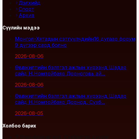
Дэлхийд
Спорт
Архив
Сүүлийн мэдээ
Монгол-Хятадын сэтгүүлчдийн16 дугаар форум
9 дүгээр сард болно
2026-08-06
Өвөлжилтийн бэлтгэл ажлын хүрээнд Шадар
сайд Н.Номтойбаяр Дорноговь ай...
2026-08-06
Өвөлжилтийн бэлтгэл ажлын хүрээнд Шадар
сайд Н.Номтойбаяр Дорнод, Сүхб...
2026-08-05
Холбоо барих
Улаанбаатар хот, Сүхбаатар дүүрэг