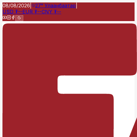
08/08/2026
|
27°
Улаанбаатар
|
USD
₮
--
EUR
₮
--
CNY
₮
--