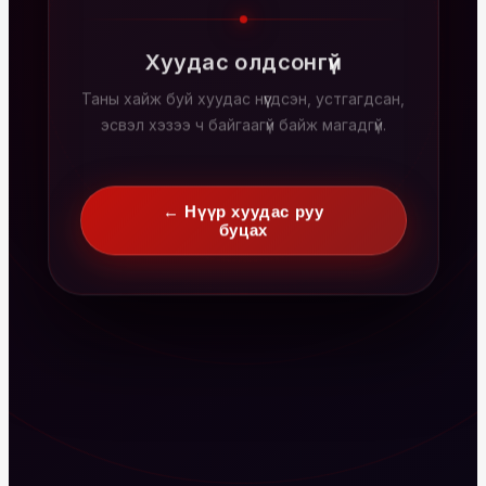
Хуудас олдсонгүй
Таны хайж буй хуудас нүүгдсэн, устгагдсан,
эсвэл хэзээ ч байгаагүй байж магадгүй.
← Нүүр хуудас руу
буцах