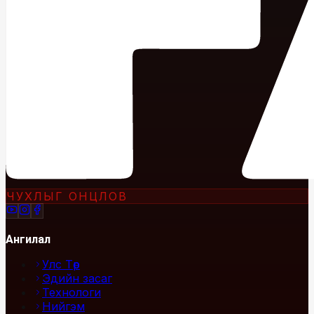
ЧУХЛЫГ ОНЦЛОВ
Ангилал
Улс Төр
Эдийн засаг
Технологи
Нийгэм