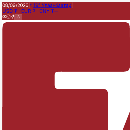
08/09/2026
|
19°
Улаанбаатар
|
USD
₮
--
EUR
₮
--
CNY
₮
--