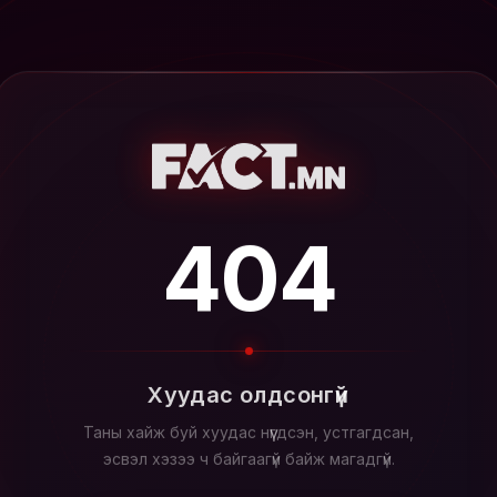
404
Хуудас олдсонгүй
Таны хайж буй хуудас нүүгдсэн, устгагдсан,
эсвэл хэзээ ч байгаагүй байж магадгүй.