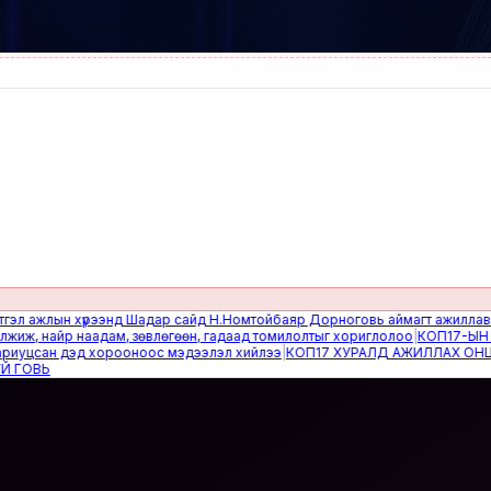
жлын хүрээнд Шадар сайд Н.Номтойбаяр Дорноговь аймагт ажиллав
|
Өвөлж
 найр наадам, зөвлөгөөн, гадаад томилолтыг хориглолоо
|
КОП17-ЫН САЙН
сан дэд хорооноос мэдээлэл хийлээ
|
КОП17 ХУРАЛД АЖИЛЛАХ ОНЦГОЙ 
ВЬ