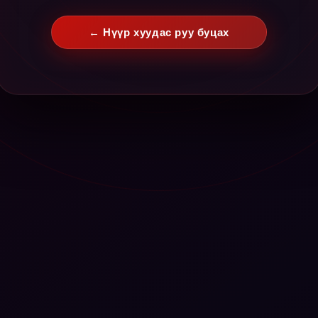
← Нүүр хуудас руу буцах