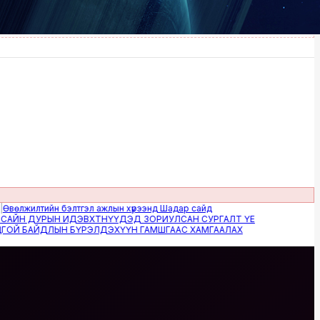
илтийн бэлтгэл ажлын хүрээнд Шадар сайд
 ДУРЫН ИДЭВХТНҮҮДЭД ЗОРИУЛСАН СУРГАЛТ ҮЕ
БАЙДЛЫН БҮРЭЛДЭХҮҮН ГАМШГААС ХАМГААЛАХ