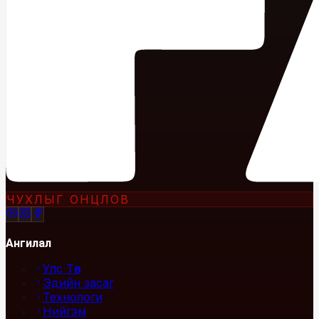
ЧУХЛЫГ ОНЦЛОВ
Ангилал
Улс Төр
Эдийн засаг
Технологи
Нийгэм