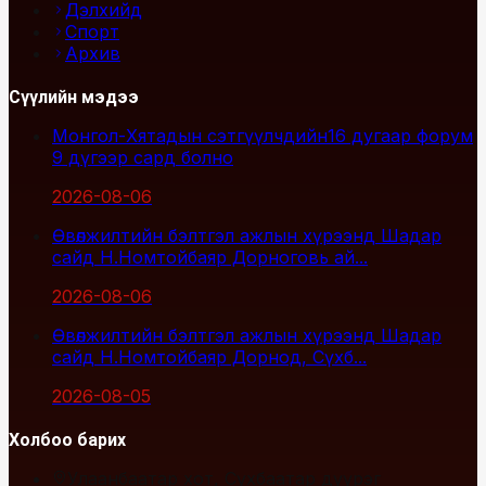
Дэлхийд
Спорт
Архив
Сүүлийн мэдээ
Монгол-Хятадын сэтгүүлчдийн16 дугаар форум
9 дүгээр сард болно
2026-08-06
Өвөлжилтийн бэлтгэл ажлын хүрээнд Шадар
сайд Н.Номтойбаяр Дорноговь ай...
2026-08-06
Өвөлжилтийн бэлтгэл ажлын хүрээнд Шадар
сайд Н.Номтойбаяр Дорнод, Сүхб...
2026-08-05
Холбоо барих
Улаанбаатар хот, Сүхбаатар дүүрэг