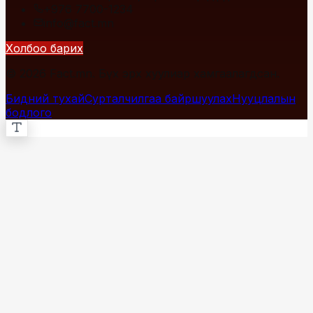
+976 7700-1234
info@fact.mn
Холбоо барих
© 2026 Fact.mn. Бүх эрх хуулиар хамгаалагдсан.
Бидний тухай
Сурталчилгаа байршуулах
Нууцлалын
бодлого