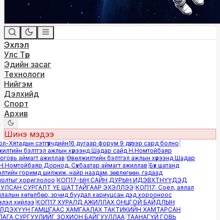
Эхлэл
Улс Төр
Эдийн засаг
Технологи
Нийгэм
Дэлхийд
Спорт
Архив
Шинэ мэдээ
-Хятадын сэтгүүлчдийн16 дугаар форум 9 дүгээр сард болно
|
лтийн бэлтгэл ажлын хүрээнд Шадар сайд Н.Номтойбаяр
овь аймагт ажиллав
|
Өвөлжилтийн бэлтгэл ажлын хүрээнд Шадар
.Номтойбаяр Дорнод, Сүхбаатар аймагт ажиллав
|
Бүх шатанд
тийн горимд шилжиж, найр наадам, зөвлөгөөн, гадаад
лтыг хориглолоо
|
КОП17-ЫН САЙН ДУРЫН ИДЭВХТНҮҮДЭД
ЛСАН СУРГАЛТ ҮЕ ШАТТАЙГААР ЭХЭЛЛЭЭ
|
КОП17: Соёл, аялал
алын хөтөлбөр, зочид буудал хариуцсан дэд хорооноос
эл хийлээ
|
КОП17 ХУРАЛД АЖИЛЛАХ ОНЦГОЙ БАЙДЛЫН
ДЭХҮҮН ГАМШГААС ХАМГААЛАХ ТАКТИКИЙН ХАМТАРСАН
ГА СУРГУУЛИЙГ ЗОХИОН БАЙГУУЛЛАА
|
ТААНАГҮЙ ГОВЬ