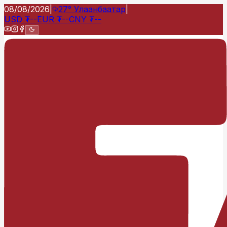
08/08/2026
|
27°
Улаанбаатар
|
USD
₮
--
EUR
₮
--
CNY
₮
--