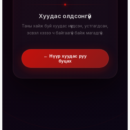
Хуудас олдсонгүй
Таны хайж буй хуудас нүүгдсэн, устгагдсан,
эсвэл хэзээ ч байгаагүй байж магадгүй.
← Нүүр хуудас руу
буцах