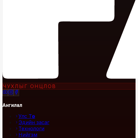
ЧУХЛЫГ ОНЦЛОВ
Ангилал
Улс Төр
Эдийн засаг
Технологи
Нийгэм