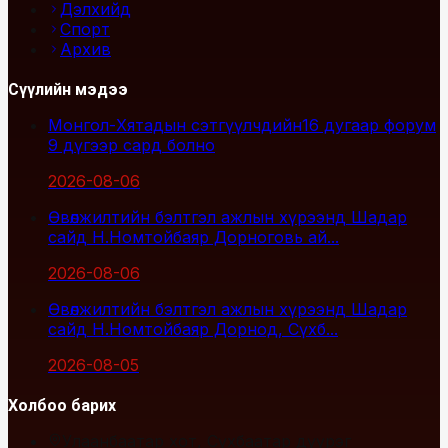
Дэлхийд
Спорт
Архив
Сүүлийн мэдээ
Монгол-Хятадын сэтгүүлчдийн16 дугаар форум
9 дүгээр сард болно
2026-08-06
Өвөлжилтийн бэлтгэл ажлын хүрээнд Шадар
сайд Н.Номтойбаяр Дорноговь ай...
2026-08-06
Өвөлжилтийн бэлтгэл ажлын хүрээнд Шадар
сайд Н.Номтойбаяр Дорнод, Сүхб...
2026-08-05
Холбоо барих
Улаанбаатар хот, Сүхбаатар дүүрэг