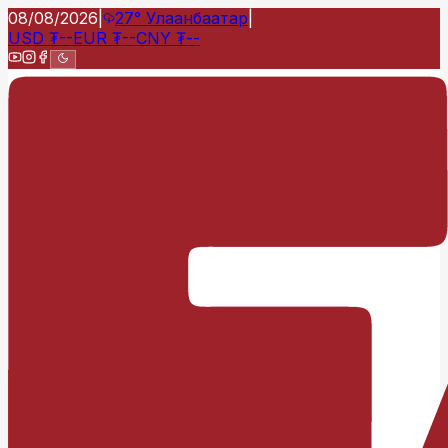
08/08/2026
|
27°
Улаанбаатар
|
USD
₮
--
EUR
₮
--
CNY
₮
--