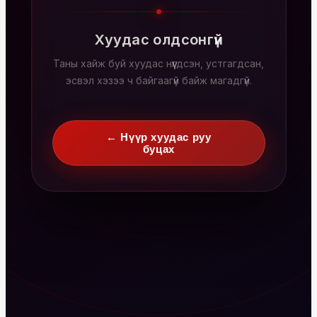
Хуудас олдсонгүй
Таны хайж буй хуудас нүүгдсэн, устгагдсан,
эсвэл хэзээ ч байгаагүй байж магадгүй.
← Нүүр хуудас руу
буцах