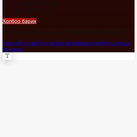
+976 7700-1234
info@fact.mn
Холбоо барих
© 2026 Fact.mn. Бүх эрх хуулиар хамгаалагдсан.
Бидний тухай
Сурталчилгаа байршуулах
Нууцлалын
бодлого