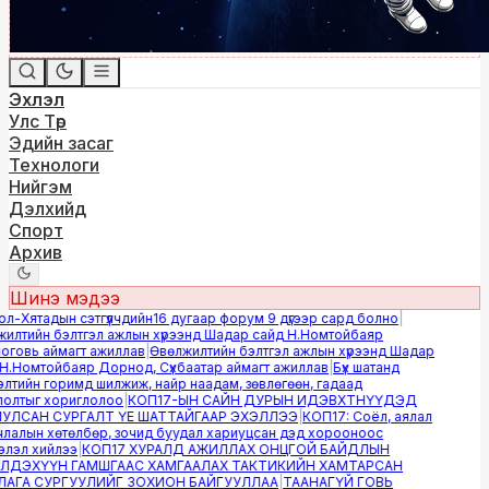
Эхлэл
Улс Төр
Эдийн засаг
Технологи
Нийгэм
Дэлхийд
Спорт
Архив
Шинэ мэдээ
-Хятадын сэтгүүлчдийн16 дугаар форум 9 дүгээр сард болно
|
лтийн бэлтгэл ажлын хүрээнд Шадар сайд Н.Номтойбаяр
овь аймагт ажиллав
|
Өвөлжилтийн бэлтгэл ажлын хүрээнд Шадар
.Номтойбаяр Дорнод, Сүхбаатар аймагт ажиллав
|
Бүх шатанд
тийн горимд шилжиж, найр наадам, зөвлөгөөн, гадаад
лтыг хориглолоо
|
КОП17-ЫН САЙН ДУРЫН ИДЭВХТНҮҮДЭД
ЛСАН СУРГАЛТ ҮЕ ШАТТАЙГААР ЭХЭЛЛЭЭ
|
КОП17: Соёл, аялал
алын хөтөлбөр, зочид буудал хариуцсан дэд хорооноос
эл хийлээ
|
КОП17 ХУРАЛД АЖИЛЛАХ ОНЦГОЙ БАЙДЛЫН
ДЭХҮҮН ГАМШГААС ХАМГААЛАХ ТАКТИКИЙН ХАМТАРСАН
ГА СУРГУУЛИЙГ ЗОХИОН БАЙГУУЛЛАА
|
ТААНАГҮЙ ГОВЬ