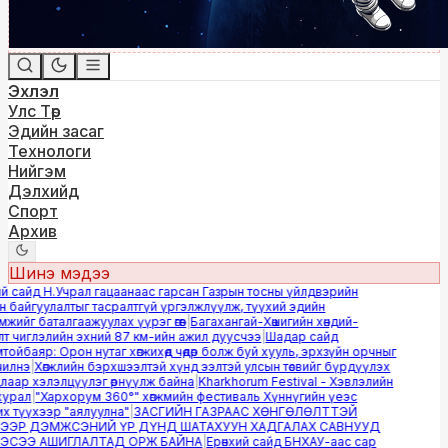
Эхлэл
Улс Төр
Эдийн засаг
Технологи
Нийгэм
Дэлхийд
Спорт
Архив
Шинэ мэдээ
й сайд Н.Учрал гацаанаас гарсан Газрын тосны үйлдвэрийн
байгуулалтыг тасралтгүй үргэлжлүүлж, түүхий эдийн
ийг баталгаажуулах үүрэг өгөв
|
Багахангай-Хөшигийн хөндий-
 чиглэлийн эхний 87 км-ийн ажил дуусчээ
|
Шадар сайд
йбаяр: Орон нутаг хөгжихөд чөдөр болж буй хууль, эрхзүйн орчныг
лнэ
|
Хөгжлийн бэрхшээлтэй хүнд ээлтэй улсын төсвийг бүрдүүлэх
аар хэлэлцүүлэг өрнүүлж байна
|
Kharkhorum Festival - Хэвлэлийн
урал
|
"Хархорум 360°" хөгжмийн фестиваль Хүннүгийн үеэс
 түүхээр "аялуулна"
|
ЗАСГИЙН ГАЗРААС ХӨНГӨЛӨЛТТЭЙ
ЭР ДЭМЖСЭНИЙ ҮР ДҮНД ШАТАХУУН ХАДГАЛАХ САВНУУД
СЭЭ АШИГЛАЛТАД ОРЖ БАЙНА
|
Ерөнхий сайд БНХАУ-аас сар