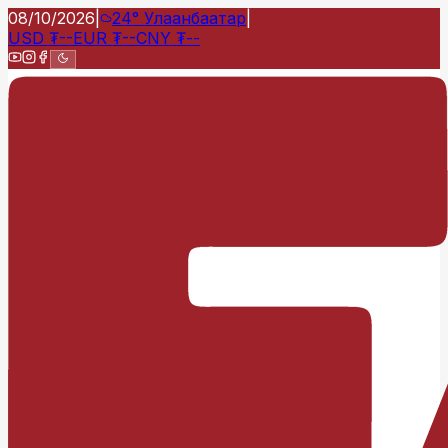
08/10/2026
|
24°
Улаанбаатар
|
USD
₮
--
EUR
₮
--
CNY
₮
--