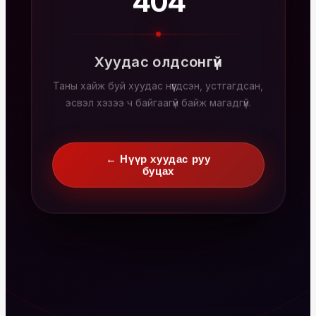
404
Хуудас олдсонгүй
Таны хайж буй хуудас нүүгдсэн, устгагдсан,
эсвэл хэзээ ч байгаагүй байж магадгүй.
← Нүүр хуудас руу
буцах