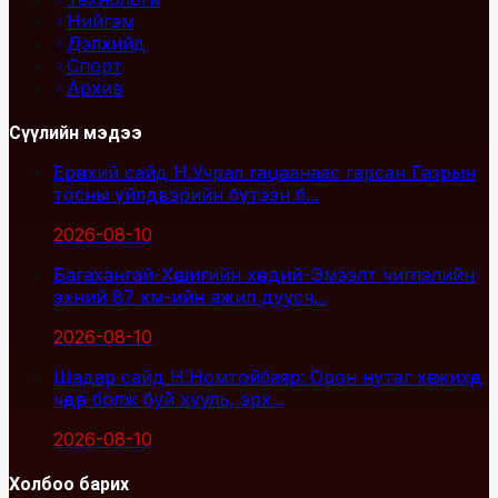
Нийгэм
Дэлхийд
Спорт
Архив
Сүүлийн мэдээ
Ерөнхий сайд Н.Учрал гацаанаас гарсан Газрын
тосны үйлдвэрийн бүтээн б...
2026-08-10
Багахангай-Хөшигийн хөндий-Эмээлт чиглэлийн
эхний 87 км-ийн ажил дуусч...
2026-08-10
Шадар сайд Н.Номтойбаяр: Орон нутаг хөгжихөд
чөдөр болж буй хууль, эрх...
2026-08-10
Холбоо барих