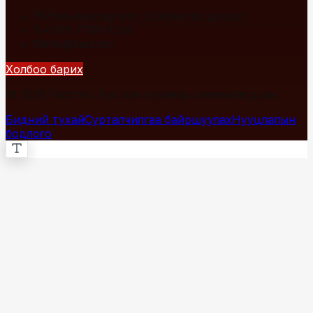
Улаанбаатар хот, Сүхбаатар дүүрэг
+976 7700-1234
info@fact.mn
Холбоо барих
© 2026 Fact.mn. Бүх эрх хуулиар хамгаалагдсан.
Бидний тухай
Сурталчилгаа байршуулах
Нууцлалын
бодлого