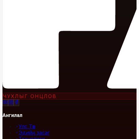
ЧУХЛЫГ ОНЦЛОВ
Ангилал
Улс Төр
Эдийн засаг
Технологи