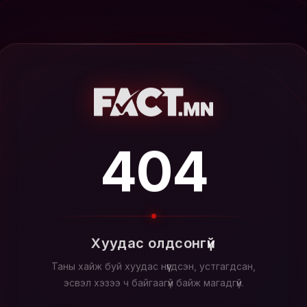
404
Хуудас олдсонгүй
Таны хайж буй хуудас нүүгдсэн, устгагдсан,
эсвэл хэзээ ч байгаагүй байж магадгүй.