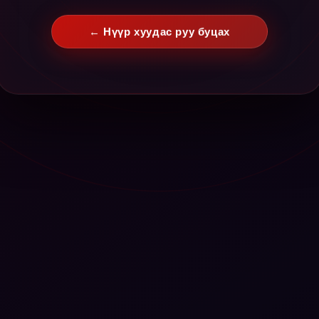
← Нүүр хуудас руу буцах