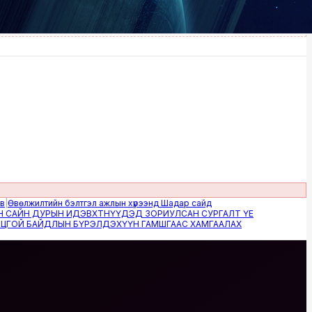
лжилтийн бэлтгэл ажлын хүрээнд Шадар сайд
Н ДУРЫН ИДЭВХТНҮҮДЭД ЗОРИУЛСАН СУРГАЛТ ҮЕ
 БАЙДЛЫН БҮРЭЛДЭХҮҮН ГАМШГААС ХАМГААЛАХ