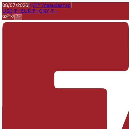
08/07/2026
|
31°
Улаанбаатар
|
USD
₮
--
EUR
₮
--
CNY
₮
--