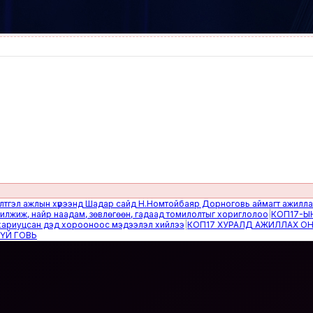
 ажлын хүрээнд Шадар сайд Н.Номтойбаяр Дорноговь аймагт ажиллав
|
Өвө
, найр наадам, зөвлөгөөн, гадаад томилолтыг хориглолоо
|
КОП17-ЫН САЙ
уцсан дэд хорооноос мэдээлэл хийлээ
|
КОП17 ХУРАЛД АЖИЛЛАХ ОНЦГОЙ
ОВЬ