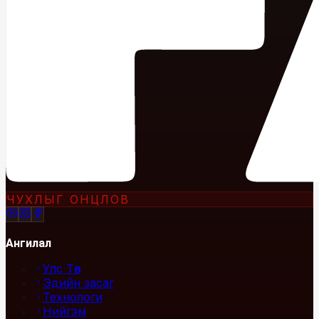
ЧУХЛЫГ ОНЦЛОВ
Ангилал
Улс Төр
Эдийн засаг
Технологи
Нийгэм