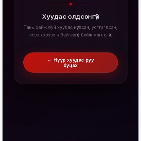
Хуудас олдсонгүй
Таны хайж буй хуудас нүүгдсэн, устгагдсан,
эсвэл хэзээ ч байгаагүй байж магадгүй.
← Нүүр хуудас руу
буцах