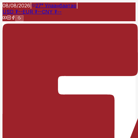
08/08/2026
|
27°
Улаанбаатар
|
USD
₮
--
EUR
₮
--
CNY
₮
--