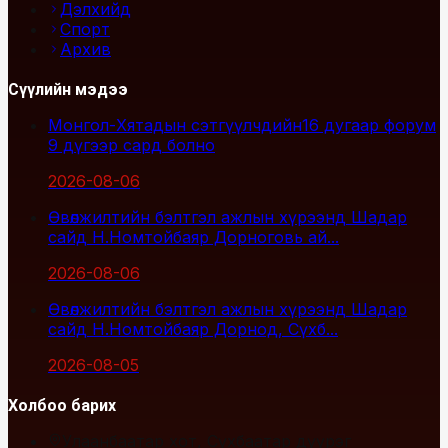
Дэлхийд
Спорт
Архив
Сүүлийн мэдээ
Монгол-Хятадын сэтгүүлчдийн16 дугаар форум
9 дүгээр сард болно
2026-08-06
Өвөлжилтийн бэлтгэл ажлын хүрээнд Шадар
сайд Н.Номтойбаяр Дорноговь ай...
2026-08-06
Өвөлжилтийн бэлтгэл ажлын хүрээнд Шадар
сайд Н.Номтойбаяр Дорнод, Сүхб...
2026-08-05
Холбоо барих
Улаанбаатар хот, Сүхбаатар дүүрэг