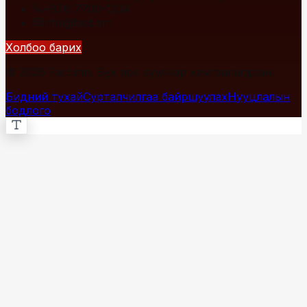
+976 7700-1234
info@fact.mn
Холбоо барих
© 2026 Fact.mn. Бүх эрх хуулиар хамгаалагдсан.
Бидний тухай
Сурталчилгаа байршуулах
Нууцлалын
бодлого