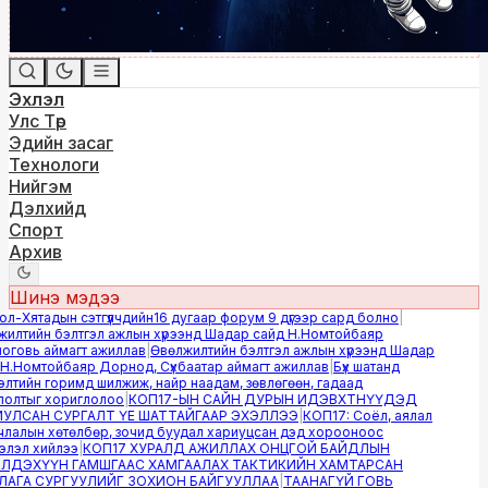
Эхлэл
Улс Төр
Эдийн засаг
Технологи
Нийгэм
Дэлхийд
Спорт
Архив
Шинэ мэдээ
-Хятадын сэтгүүлчдийн16 дугаар форум 9 дүгээр сард болно
|
лтийн бэлтгэл ажлын хүрээнд Шадар сайд Н.Номтойбаяр
овь аймагт ажиллав
|
Өвөлжилтийн бэлтгэл ажлын хүрээнд Шадар
.Номтойбаяр Дорнод, Сүхбаатар аймагт ажиллав
|
Бүх шатанд
тийн горимд шилжиж, найр наадам, зөвлөгөөн, гадаад
лтыг хориглолоо
|
КОП17-ЫН САЙН ДУРЫН ИДЭВХТНҮҮДЭД
ЛСАН СУРГАЛТ ҮЕ ШАТТАЙГААР ЭХЭЛЛЭЭ
|
КОП17: Соёл, аялал
алын хөтөлбөр, зочид буудал хариуцсан дэд хорооноос
эл хийлээ
|
КОП17 ХУРАЛД АЖИЛЛАХ ОНЦГОЙ БАЙДЛЫН
ДЭХҮҮН ГАМШГААС ХАМГААЛАХ ТАКТИКИЙН ХАМТАРСАН
ГА СУРГУУЛИЙГ ЗОХИОН БАЙГУУЛЛАА
|
ТААНАГҮЙ ГОВЬ