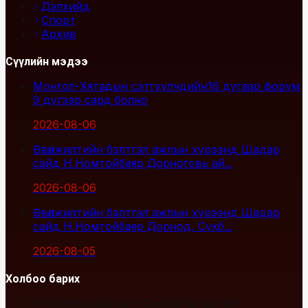
Дэлхийд
Спорт
Архив
Сүүлийн мэдээ
Монгол-Хятадын сэтгүүлчдийн16 дугаар форум
9 дүгээр сард болно
2026-08-06
Өвөлжилтийн бэлтгэл ажлын хүрээнд Шадар
сайд Н.Номтойбаяр Дорноговь ай...
2026-08-06
Өвөлжилтийн бэлтгэл ажлын хүрээнд Шадар
сайд Н.Номтойбаяр Дорнод, Сүхб...
2026-08-05
Холбоо барих
Улаанбаатар хот, Сүхбаатар дүүрэг