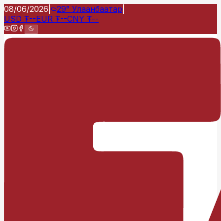
08/06/2026
|
29°
Улаанбаатар
|
USD
₮
--
EUR
₮
--
CNY
₮
--