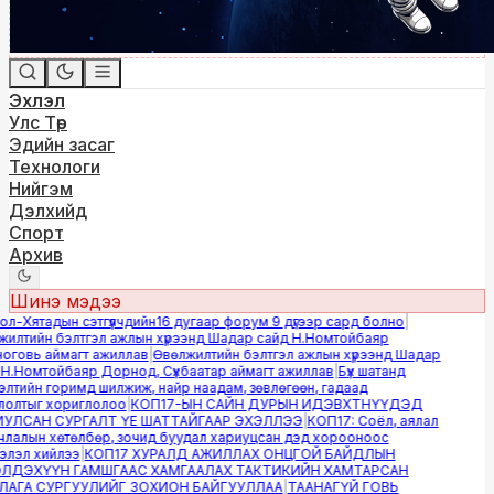
Эхлэл
Улс Төр
Эдийн засаг
Технологи
Нийгэм
Дэлхийд
Спорт
Архив
Шинэ мэдээ
-Хятадын сэтгүүлчдийн16 дугаар форум 9 дүгээр сард болно
|
лтийн бэлтгэл ажлын хүрээнд Шадар сайд Н.Номтойбаяр
говь аймагт ажиллав
|
Өвөлжилтийн бэлтгэл ажлын хүрээнд Шадар
.Номтойбаяр Дорнод, Сүхбаатар аймагт ажиллав
|
Бүх шатанд
тийн горимд шилжиж, найр наадам, зөвлөгөөн, гадаад
олтыг хориглолоо
|
КОП17-ЫН САЙН ДУРЫН ИДЭВХТНҮҮДЭД
ЛСАН СУРГАЛТ ҮЕ ШАТТАЙГААР ЭХЭЛЛЭЭ
|
КОП17: Соёл, аялал
алын хөтөлбөр, зочид буудал хариуцсан дэд хорооноос
лэл хийлээ
|
КОП17 ХУРАЛД АЖИЛЛАХ ОНЦГОЙ БАЙДЛЫН
ДЭХҮҮН ГАМШГААС ХАМГААЛАХ ТАКТИКИЙН ХАМТАРСАН
ГА СУРГУУЛИЙГ ЗОХИОН БАЙГУУЛЛАА
|
ТААНАГҮЙ ГОВЬ