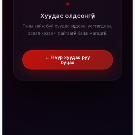
Хуудас олдсонгүй
Таны хайж буй хуудас нүүгдсэн, устгагдсан,
эсвэл хэзээ ч байгаагүй байж магадгүй.
← Нүүр хуудас руу
буцах