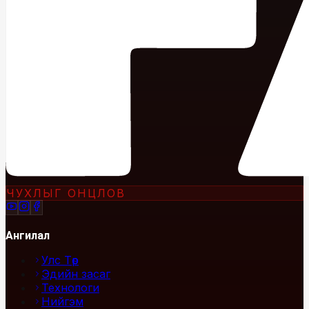
ЧУХЛЫГ ОНЦЛОВ
Ангилал
Улс Төр
Эдийн засаг
Технологи
Нийгэм