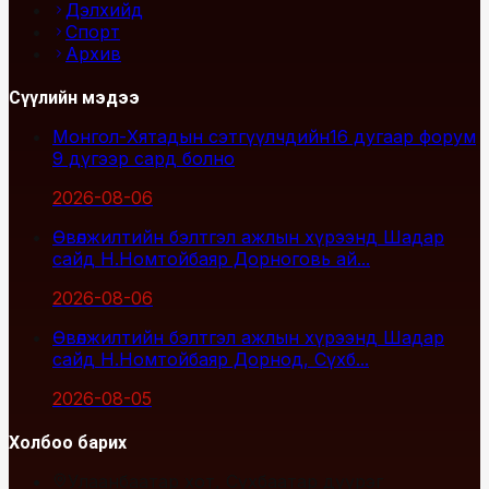
Дэлхийд
Спорт
Архив
Сүүлийн мэдээ
Монгол-Хятадын сэтгүүлчдийн16 дугаар форум
9 дүгээр сард болно
2026-08-06
Өвөлжилтийн бэлтгэл ажлын хүрээнд Шадар
сайд Н.Номтойбаяр Дорноговь ай...
2026-08-06
Өвөлжилтийн бэлтгэл ажлын хүрээнд Шадар
сайд Н.Номтойбаяр Дорнод, Сүхб...
2026-08-05
Холбоо барих
Улаанбаатар хот, Сүхбаатар дүүрэг