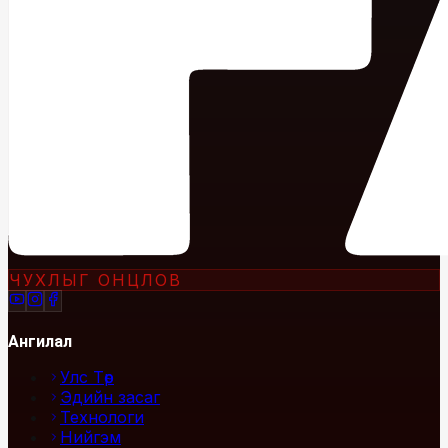
ЧУХЛЫГ ОНЦЛОВ
Ангилал
Улс Төр
Эдийн засаг
Технологи
Нийгэм