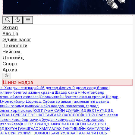
Эхлэл
Улс Төр
Эдийн засаг
Технологи
Нийгэм
Дэлхийд
Спорт
Архив
Шинэ мэдээ
Хятадын сэтгүүлчдийн16 дугаар форум 9 дүгээр сард болно
|
тийн бэлтгэл ажлын хүрээнд Шадар сайд Н.Номтойбаяр
вь аймагт ажиллав
|
Өвөлжилтийн бэлтгэл ажлын хүрээнд Шадар
Номтойбаяр Дорнод, Сүхбаатар аймагт ажиллав
|
Бүх шатанд
ийн горимд шилжиж, найр наадам, зөвлөгөөн, гадаад
тыг хориглолоо
|
КОП17-ЫН САЙН ДУРЫН ИДЭВХТНҮҮДЭД
САН СУРГАЛТ ҮЕ ШАТТАЙГААР ЭХЭЛЛЭЭ
|
КОП17: Соёл, аялал
лын хөтөлбөр, зочид буудал хариуцсан дэд хорооноос
л хийлээ
|
КОП17 ХУРАЛД АЖИЛЛАХ ОНЦГОЙ БАЙДЛЫН
ЭХҮҮН ГАМШГААС ХАМГААЛАХ ТАКТИКИЙН ХАМТАРСАН
А СУРГУУЛИЙГ ЗОХИОН БАЙГУУЛЛАА
|
ТААНАГҮЙ ГОВЬ