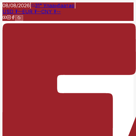
08/08/2026
|
31°
Улаанбаатар
|
USD
₮
--
EUR
₮
--
CNY
₮
--