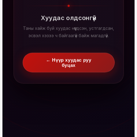
Хуудас олдсонгүй
Таны хайж буй хуудас нүүгдсэн, устгагдсан,
эсвэл хэзээ ч байгаагүй байж магадгүй.
← Нүүр хуудас руу
буцах