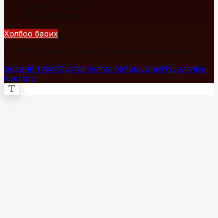
+976 7700-1234
info@fact.mn
Холбоо барих
© 2026 Fact.mn. Бүх эрх хуулиар хамгаалагдсан.
Бидний тухай
Сурталчилгаа байршуулах
Нууцлалын
бодлого