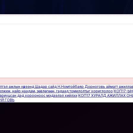
жлын хүрээнд Шадар сайд Н.Номтойбаяр Дорноговь аймагт ажиллав
|
Өвөлж
 найр наадам, зөвлөгөөн, гадаад томилолтыг хориглолоо
|
КОП17-ЫН САЙН
сан дэд хорооноос мэдээлэл хийлээ
|
КОП17 ХУРАЛД АЖИЛЛАХ ОНЦГОЙ 
ВЬ