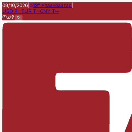
08/10/2026
|
19°
Улаанбаатар
|
USD
₮
--
EUR
₮
--
CNY
₮
--