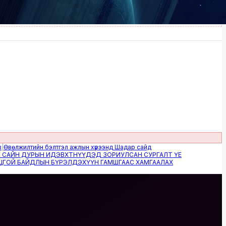
илтийн бэлтгэл ажлын хүрээнд Шадар сайд
 ДУРЫН ИДЭВХТНҮҮДЭД ЗОРИУЛСАН СУРГАЛТ ҮЕ
БАЙДЛЫН БҮРЭЛДЭХҮҮН ГАМШГААС ХАМГААЛАХ