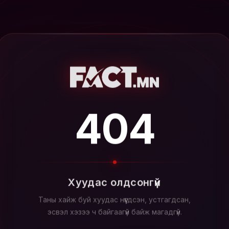
404
Хуудас олдсонгүй
Таны хайж буй хуудас нүүгдсэн, устгагдсан,
эсвэл хэзээ ч байгаагүй байж магадгүй.