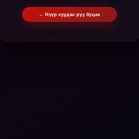
← Нүүр хуудас руу буцах