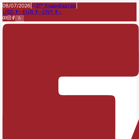
08/07/2026
|
31°
Улаанбаатар
|
USD
₮
--
EUR
₮
--
CNY
₮
--