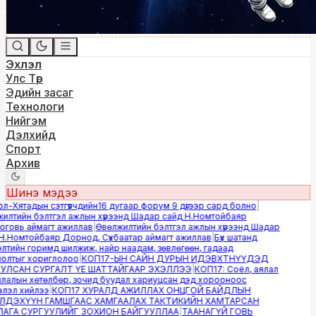
Эхлэл
Улс Төр
Эдийн засаг
Технологи
Нийгэм
Дэлхийд
Спорт
Архив
Шинэ мэдээ
-Хятадын сэтгүүлчдийн16 дугаар форум 9 дүгээр сард болно
|
лтийн бэлтгэл ажлын хүрээнд Шадар сайд Н.Номтойбаяр
овь аймагт ажиллав
|
Өвөлжилтийн бэлтгэл ажлын хүрээнд Шадар
.Номтойбаяр Дорнод, Сүхбаатар аймагт ажиллав
|
Бүх шатанд
тийн горимд шилжиж, найр наадам, зөвлөгөөн, гадаад
лтыг хориглолоо
|
КОП17-ЫН САЙН ДУРЫН ИДЭВХТНҮҮДЭД
ЛСАН СУРГАЛТ ҮЕ ШАТТАЙГААР ЭХЭЛЛЭЭ
|
КОП17: Соёл, аялал
алын хөтөлбөр, зочид буудал хариуцсан дэд хорооноос
эл хийлээ
|
КОП17 ХУРАЛД АЖИЛЛАХ ОНЦГОЙ БАЙДЛЫН
ДЭХҮҮН ГАМШГААС ХАМГААЛАХ ТАКТИКИЙН ХАМТАРСАН
ГА СУРГУУЛИЙГ ЗОХИОН БАЙГУУЛЛАА
|
ТААНАГҮЙ ГОВЬ