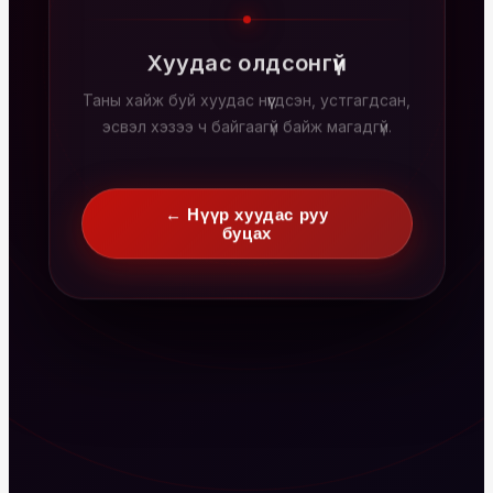
Хуудас олдсонгүй
Таны хайж буй хуудас нүүгдсэн, устгагдсан,
эсвэл хэзээ ч байгаагүй байж магадгүй.
← Нүүр хуудас руу
буцах