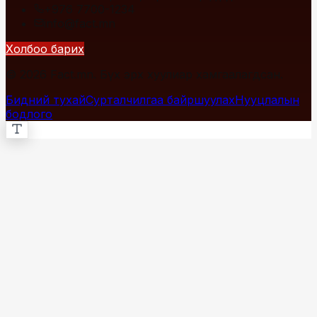
+976 7700-1234
info@fact.mn
Холбоо барих
© 2026 Fact.mn. Бүх эрх хуулиар хамгаалагдсан.
Бидний тухай
Сурталчилгаа байршуулах
Нууцлалын
бодлого