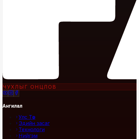
ЧУХЛЫГ ОНЦЛОВ
Ангилал
Улс Төр
Эдийн засаг
Технологи
Нийгэм