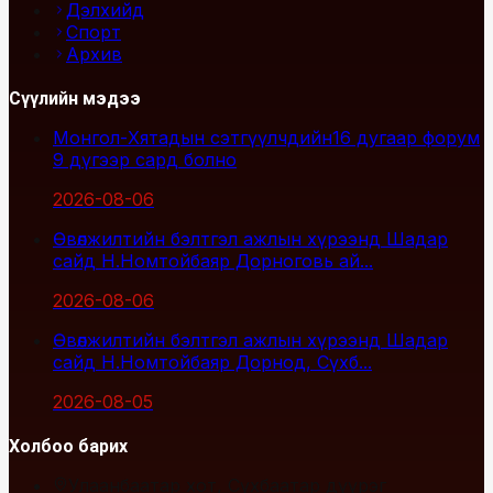
Дэлхийд
Спорт
Архив
Сүүлийн мэдээ
Монгол-Хятадын сэтгүүлчдийн16 дугаар форум
9 дүгээр сард болно
2026-08-06
Өвөлжилтийн бэлтгэл ажлын хүрээнд Шадар
сайд Н.Номтойбаяр Дорноговь ай...
2026-08-06
Өвөлжилтийн бэлтгэл ажлын хүрээнд Шадар
сайд Н.Номтойбаяр Дорнод, Сүхб...
2026-08-05
Холбоо барих
Улаанбаатар хот, Сүхбаатар дүүрэг