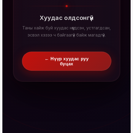
Хуудас олдсонгүй
Таны хайж буй хуудас нүүгдсэн, устгагдсан,
эсвэл хэзээ ч байгаагүй байж магадгүй.
← Нүүр хуудас руу
буцах