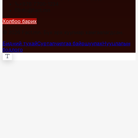
+976 7700-1234
info@fact.mn
Холбоо барих
© 2026 Fact.mn. Бүх эрх хуулиар хамгаалагдсан.
Бидний тухай
Сурталчилгаа байршуулах
Нууцлалын
бодлого