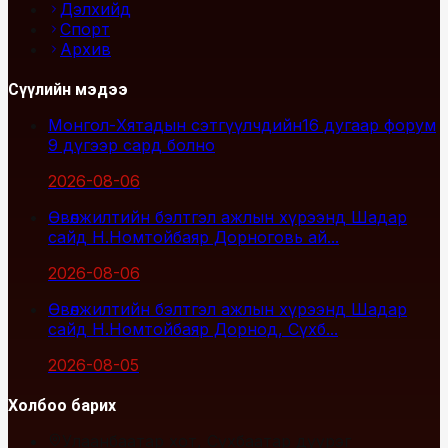
Дэлхийд
Спорт
Архив
Сүүлийн мэдээ
Монгол-Хятадын сэтгүүлчдийн16 дугаар форум
9 дүгээр сард болно
2026-08-06
Өвөлжилтийн бэлтгэл ажлын хүрээнд Шадар
сайд Н.Номтойбаяр Дорноговь ай...
2026-08-06
Өвөлжилтийн бэлтгэл ажлын хүрээнд Шадар
сайд Н.Номтойбаяр Дорнод, Сүхб...
2026-08-05
Холбоо барих
Улаанбаатар хот, Сүхбаатар дүүрэг