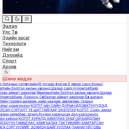
Эхлэл
Улс Төр
Эдийн засаг
Технологи
Нийгэм
Дэлхийд
Спорт
Архив
Шинэ мэдээ
ятадын сэтгүүлчдийн16 дугаар форум 9 дүгээр сард болно
|
тийн бэлтгэл ажлын хүрээнд Шадар сайд Н.Номтойбаяр
вь аймагт ажиллав
|
Өвөлжилтийн бэлтгэл ажлын хүрээнд Шадар
Номтойбаяр Дорнод, Сүхбаатар аймагт ажиллав
|
Бүх шатанд
йн горимд шилжиж, найр наадам, зөвлөгөөн, гадаад
тыг хориглолоо
|
КОП17-ЫН САЙН ДУРЫН ИДЭВХТНҮҮДЭД
САН СУРГАЛТ ҮЕ ШАТТАЙГААР ЭХЭЛЛЭЭ
|
КОП17: Соёл, аялал
лын хөтөлбөр, зочид буудал хариуцсан дэд хорооноос
л хийлээ
|
КОП17 ХУРАЛД АЖИЛЛАХ ОНЦГОЙ БАЙДЛЫН
ЭХҮҮН ГАМШГААС ХАМГААЛАХ ТАКТИКИЙН ХАМТАРСАН
А СУРГУУЛИЙГ ЗОХИОН БАЙГУУЛЛАА
|
ТААНАГҮЙ ГОВЬ