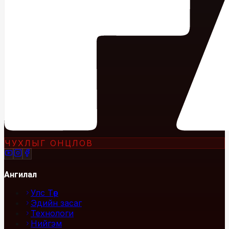
ЧУХЛЫГ ОНЦЛОВ
Ангилал
Улс Төр
Эдийн засаг
Технологи
Нийгэм