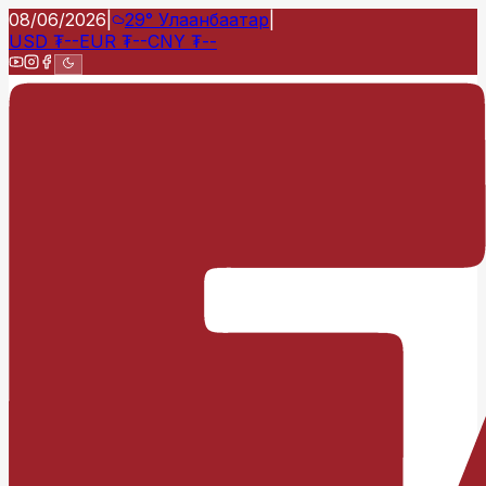
08/06/2026
|
29°
Улаанбаатар
|
USD
₮
--
EUR
₮
--
CNY
₮
--