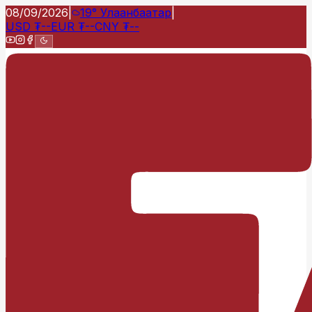
08/09/2026
|
19°
Улаанбаатар
|
USD
₮
--
EUR
₮
--
CNY
₮
--