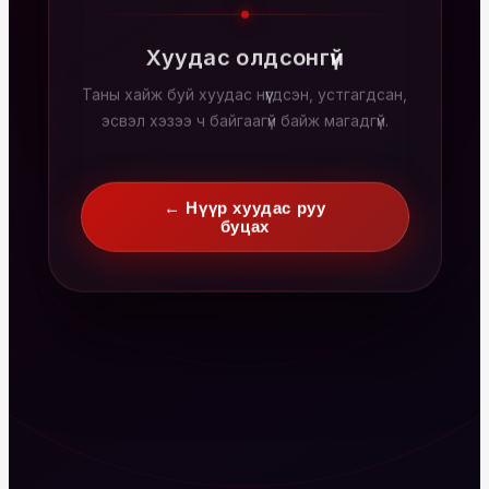
Хуудас олдсонгүй
Таны хайж буй хуудас нүүгдсэн, устгагдсан,
эсвэл хэзээ ч байгаагүй байж магадгүй.
← Нүүр хуудас руу
буцах