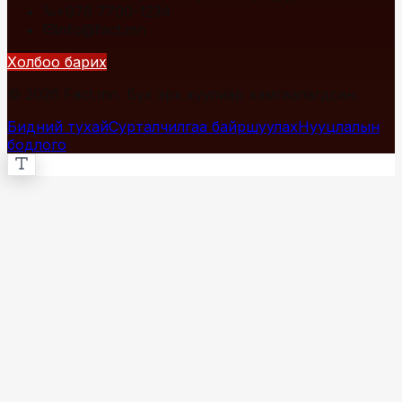
+976 7700-1234
info@fact.mn
Холбоо барих
© 2026 Fact.mn. Бүх эрх хуулиар хамгаалагдсан.
Бидний тухай
Сурталчилгаа байршуулах
Нууцлалын
бодлого