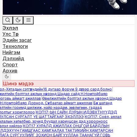
Эхлэл
Улс Төр
Эдийн засаг
Технологи
Нийгэм
Дэлхийд
Спорт
Архив
Шинэ мэдээ
-Хятадын сэтгүүлчдийн16 дугаар форум 9 дүгээр сард болно
|
лтийн бэлтгэл ажлын хүрээнд Шадар сайд Н.Номтойбаяр
овь аймагт ажиллав
|
Өвөлжилтийн бэлтгэл ажлын хүрээнд Шадар
.Номтойбаяр Дорнод, Сүхбаатар аймагт ажиллав
|
Бүх шатанд
тийн горимд шилжиж, найр наадам, зөвлөгөөн, гадаад
лтыг хориглолоо
|
КОП17-ЫН САЙН ДУРЫН ИДЭВХТНҮҮДЭД
ЛСАН СУРГАЛТ ҮЕ ШАТТАЙГААР ЭХЭЛЛЭЭ
|
КОП17: Соёл, аялал
алын хөтөлбөр, зочид буудал хариуцсан дэд хорооноос
эл хийлээ
|
КОП17 ХУРАЛД АЖИЛЛАХ ОНЦГОЙ БАЙДЛЫН
ДЭХҮҮН ГАМШГААС ХАМГААЛАХ ТАКТИКИЙН ХАМТАРСАН
ГА СУРГУУЛИЙГ ЗОХИОН БАЙГУУЛЛАА
|
ТААНАГҮЙ ГОВЬ