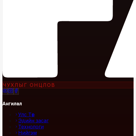
ЧУХЛЫГ ОНЦЛОВ
Ангилал
Улс Төр
Эдийн засаг
Технологи
Нийгэм