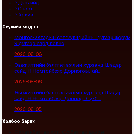
Дэлхийд
Спорт
Архив
Сүүлийн мэдээ
Монгол-Хятадын сэтгүүлчдийн16 дугаар форум
9 дүгээр сард болно
2026-08-06
Өвөлжилтийн бэлтгэл ажлын хүрээнд Шадар
сайд Н.Номтойбаяр Дорноговь ай...
2026-08-06
Өвөлжилтийн бэлтгэл ажлын хүрээнд Шадар
сайд Н.Номтойбаяр Дорнод, Сүхб...
2026-08-05
Холбоо барих
Улаанбаатар хот, Сүхбаатар дүүрэг