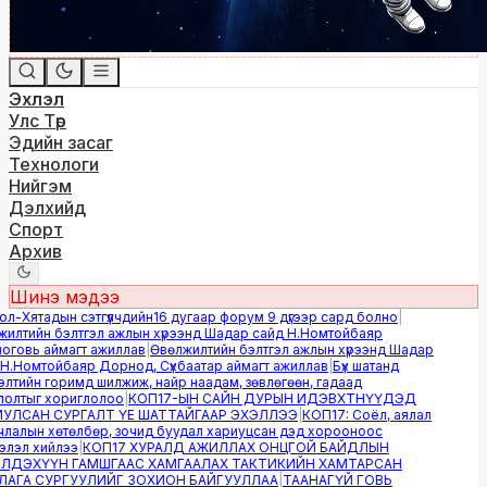
Эхлэл
Улс Төр
Эдийн засаг
Технологи
Нийгэм
Дэлхийд
Спорт
Архив
Шинэ мэдээ
-Хятадын сэтгүүлчдийн16 дугаар форум 9 дүгээр сард болно
|
лтийн бэлтгэл ажлын хүрээнд Шадар сайд Н.Номтойбаяр
овь аймагт ажиллав
|
Өвөлжилтийн бэлтгэл ажлын хүрээнд Шадар
.Номтойбаяр Дорнод, Сүхбаатар аймагт ажиллав
|
Бүх шатанд
тийн горимд шилжиж, найр наадам, зөвлөгөөн, гадаад
лтыг хориглолоо
|
КОП17-ЫН САЙН ДУРЫН ИДЭВХТНҮҮДЭД
ЛСАН СУРГАЛТ ҮЕ ШАТТАЙГААР ЭХЭЛЛЭЭ
|
КОП17: Соёл, аялал
алын хөтөлбөр, зочид буудал хариуцсан дэд хорооноос
эл хийлээ
|
КОП17 ХУРАЛД АЖИЛЛАХ ОНЦГОЙ БАЙДЛЫН
ДЭХҮҮН ГАМШГААС ХАМГААЛАХ ТАКТИКИЙН ХАМТАРСАН
ГА СУРГУУЛИЙГ ЗОХИОН БАЙГУУЛЛАА
|
ТААНАГҮЙ ГОВЬ