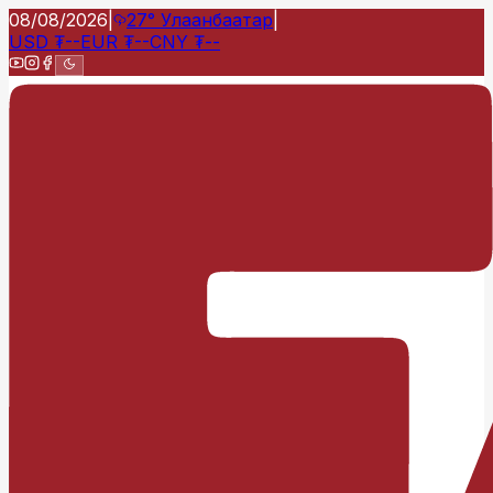
08/08/2026
|
27°
Улаанбаатар
|
USD
₮
--
EUR
₮
--
CNY
₮
--