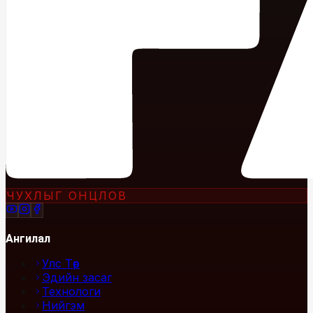
ЧУХЛЫГ ОНЦЛОВ
Ангилал
Улс Төр
Эдийн засаг
Технологи
Нийгэм