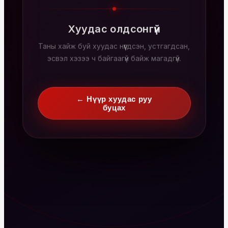
Хуудас олдсонгүй
Таны хайж буй хуудас нүүгдсэн, устгагдсан,
эсвэл хэзээ ч байгаагүй байж магадгүй.
← Нүүр хуудас руу
буцах