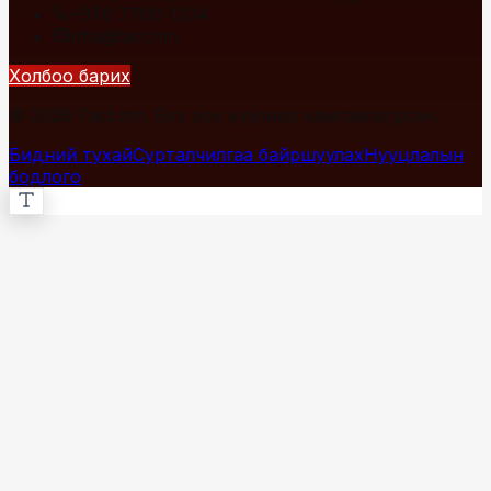
+976 7700-1234
info@fact.mn
Холбоо барих
© 2026 Fact.mn. Бүх эрх хуулиар хамгаалагдсан.
Бидний тухай
Сурталчилгаа байршуулах
Нууцлалын
бодлого