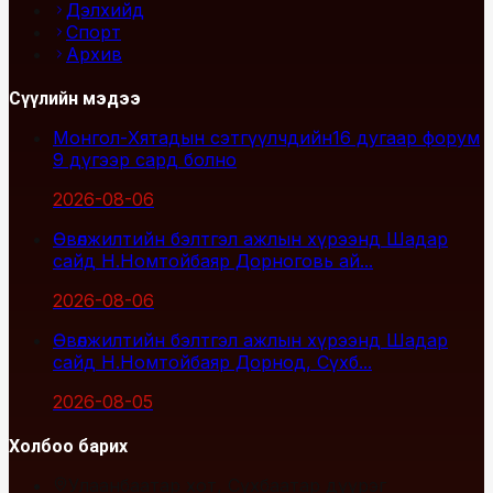
Дэлхийд
Спорт
Архив
Сүүлийн мэдээ
Монгол-Хятадын сэтгүүлчдийн16 дугаар форум
9 дүгээр сард болно
2026-08-06
Өвөлжилтийн бэлтгэл ажлын хүрээнд Шадар
сайд Н.Номтойбаяр Дорноговь ай...
2026-08-06
Өвөлжилтийн бэлтгэл ажлын хүрээнд Шадар
сайд Н.Номтойбаяр Дорнод, Сүхб...
2026-08-05
Холбоо барих
Улаанбаатар хот, Сүхбаатар дүүрэг