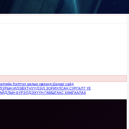
 бэлтгэл ажлын хүрээнд Шадар сайд
Н ИДЭВХТНҮҮДЭД ЗОРИУЛСАН СУРГАЛТ ҮЕ
ЫН БҮРЭЛДЭХҮҮН ГАМШГААС ХАМГААЛАХ