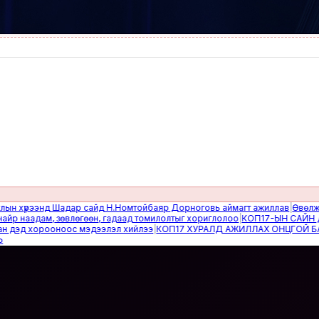
үрээнд Шадар сайд Н.Номтойбаяр Дорноговь аймагт ажиллав
|
Өвөлжилтийн
аадам, зөвлөгөөн, гадаад томилолтыг хориглолоо
|
КОП17-ЫН САЙН ДУРЫ
д хорооноос мэдээлэл хийлээ
|
КОП17 ХУРАЛД АЖИЛЛАХ ОНЦГОЙ БАЙДЛ