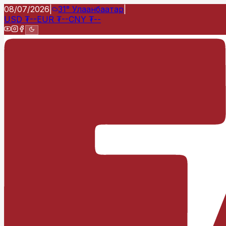
08/07/2026
|
31°
Улаанбаатар
|
USD
₮
--
EUR
₮
--
CNY
₮
--