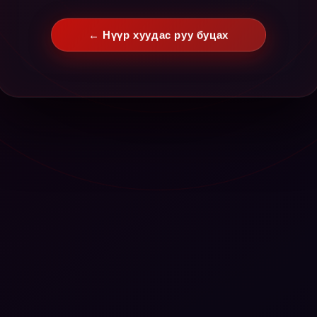
← Нүүр хуудас руу буцах