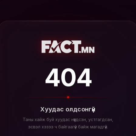
404
Хуудас олдсонгүй
Таны хайж буй хуудас нүүгдсэн, устгагдсан,
эсвэл хэзээ ч байгаагүй байж магадгүй.