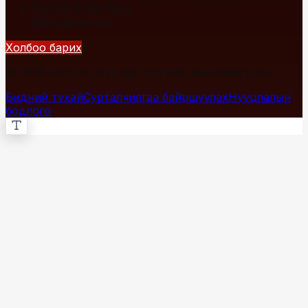
+976 7700-1234
info@fact.mn
Холбоо барих
© 2026 Fact.mn. Бүх эрх хуулиар хамгаалагдсан.
Бидний тухай
Сурталчилгаа байршуулах
Нууцлалын
бодлого