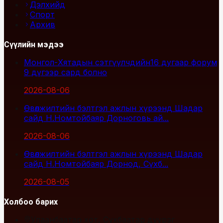
Дэлхийд
Спорт
Архив
Сүүлийн мэдээ
Монгол-Хятадын сэтгүүлчдийн16 дугаар форум
9 дүгээр сард болно
2026-08-06
Өвөлжилтийн бэлтгэл ажлын хүрээнд Шадар
сайд Н.Номтойбаяр Дорноговь ай...
2026-08-06
Өвөлжилтийн бэлтгэл ажлын хүрээнд Шадар
сайд Н.Номтойбаяр Дорнод, Сүхб...
2026-08-05
Холбоо барих
Улаанбаатар хот, Сүхбаатар дүүрэг