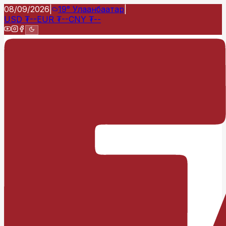
08/09/2026
|
19°
Улаанбаатар
|
USD
₮
--
EUR
₮
--
CNY
₮
--