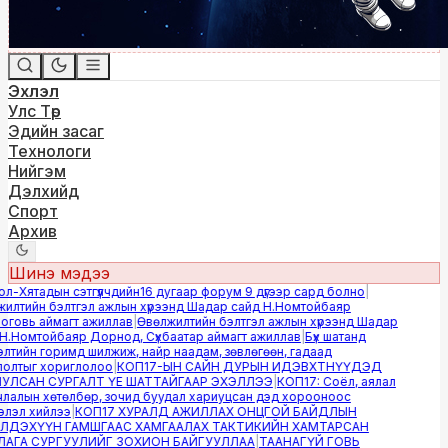
Эхлэл
Улс Төр
Эдийн засаг
Технологи
Нийгэм
Дэлхийд
Спорт
Архив
Шинэ мэдээ
-Хятадын сэтгүүлчдийн16 дугаар форум 9 дүгээр сард болно
|
лтийн бэлтгэл ажлын хүрээнд Шадар сайд Н.Номтойбаяр
овь аймагт ажиллав
|
Өвөлжилтийн бэлтгэл ажлын хүрээнд Шадар
.Номтойбаяр Дорнод, Сүхбаатар аймагт ажиллав
|
Бүх шатанд
тийн горимд шилжиж, найр наадам, зөвлөгөөн, гадаад
лтыг хориглолоо
|
КОП17-ЫН САЙН ДУРЫН ИДЭВХТНҮҮДЭД
ЛСАН СУРГАЛТ ҮЕ ШАТТАЙГААР ЭХЭЛЛЭЭ
|
КОП17: Соёл, аялал
алын хөтөлбөр, зочид буудал хариуцсан дэд хорооноос
эл хийлээ
|
КОП17 ХУРАЛД АЖИЛЛАХ ОНЦГОЙ БАЙДЛЫН
ДЭХҮҮН ГАМШГААС ХАМГААЛАХ ТАКТИКИЙН ХАМТАРСАН
ГА СУРГУУЛИЙГ ЗОХИОН БАЙГУУЛЛАА
|
ТААНАГҮЙ ГОВЬ