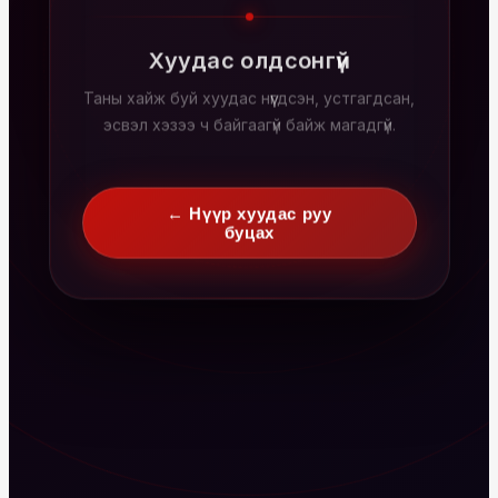
Хуудас олдсонгүй
Таны хайж буй хуудас нүүгдсэн, устгагдсан,
эсвэл хэзээ ч байгаагүй байж магадгүй.
← Нүүр хуудас руу
буцах