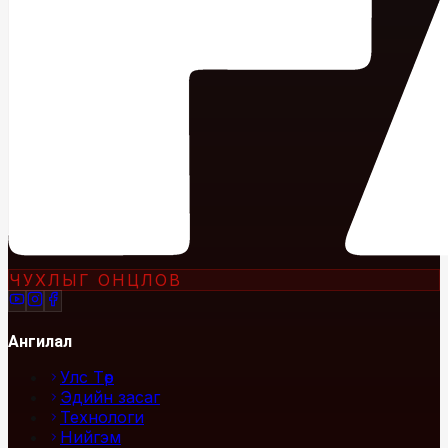
ЧУХЛЫГ ОНЦЛОВ
Ангилал
Улс Төр
Эдийн засаг
Технологи
Нийгэм